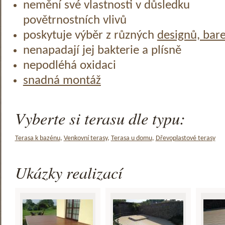
nemění své vlastnosti v důsledku
povětrnostních vlivů
poskytuje výběr z různých
designů, bar
nenapadají jej bakterie a plísně
nepodléhá oxidaci
snadná montáž
Vyberte si terasu dle typu:
Terasa k bazénu
,
Venkovní terasy
,
Terasa u domu
,
Dřevoplastové terasy
Ukázky realizací