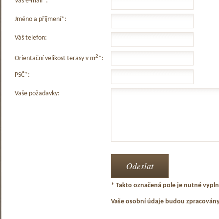
Váš e-mail*:
Jméno a příjmení*:
Váš telefon:
2
Orientační velikost terasy v m
*:
PSČ*:
Vaše požadavky:
* Takto označená pole je nutné vyplni
Vaše osobní údaje budou zpracován