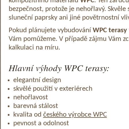
kompozitního materiálu
WPC
. Ten zaruč
bezpečnost, protože je nehořlavý. Skvěle 
sluneční paprsky ani jiné povětrnostní vli
Pokud plánujete vybudování
WPC terasy
Vám pomůžeme. V případě zájmu Vám zc
kalkulaci na míru.
Hlavní výhody WPC terasy:
elegantní design
skvělé použití v exteriérech
nehořlavost
barevná stálost
kvalita od
českého výrobce WPC
pevnost a odolnost