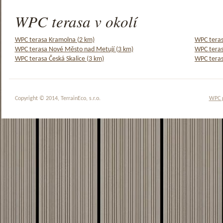
WPC terasa v okolí
WPC terasa Kramolna (2 km)
WPC teras
WPC terasa Nové Město nad Metují (3 km)
WPC teras
WPC terasa Česká Skalice (3 km)
WPC teras
Copyright © 2014, TerrainEco, s.r.o.
WPC 