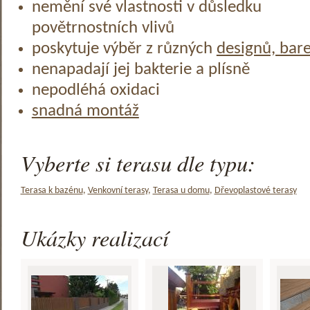
nemění své vlastnosti v důsledku
povětrnostních vlivů
poskytuje výběr z různých
designů, bar
nenapadají jej bakterie a plísně
nepodléhá oxidaci
snadná montáž
Vyberte si terasu dle typu:
Terasa k bazénu
,
Venkovní terasy
,
Terasa u domu
,
Dřevoplastové terasy
Ukázky realizací