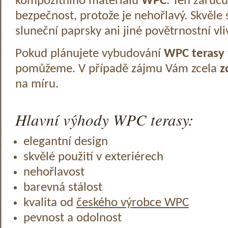
kompozitního materiálu
WPC
. Ten zaruč
bezpečnost, protože je nehořlavý. Skvěle 
sluneční paprsky ani jiné povětrnostní vli
Pokud plánujete vybudování
WPC terasy
pomůžeme. V případě zájmu Vám zcela
z
na míru.
Hlavní výhody WPC terasy:
elegantní design
skvělé použití v exteriérech
nehořlavost
barevná stálost
kvalita od
českého výrobce WPC
pevnost a odolnost