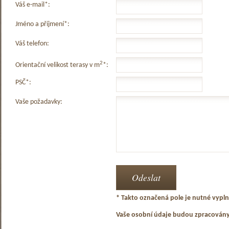
Váš e-mail*:
Jméno a příjmení*:
Váš telefon:
2
Orientační velikost terasy v m
*:
PSČ*:
Vaše požadavky:
* Takto označená pole je nutné vyplni
Vaše osobní údaje budou zpracován