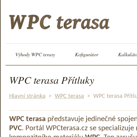
Výhody WPC terasy
Kofigurátor
Kalkulát
WPC terasa Přítluky
Hlavní stránka
>
WPC terasa
>
WPC terasa Přítl
WPC terasa
představuje jedinečné spoje
PVC
. Portál WPCterasa.cz se specializuje