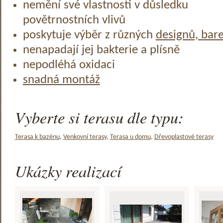
nemění své vlastnosti v důsledku
povětrnostních vlivů
poskytuje výběr z různých
designů, bar
nenapadají jej bakterie a plísně
nepodléhá oxidaci
snadná montáž
Vyberte si terasu dle typu:
Terasa k bazénu
,
Venkovní terasy
,
Terasa u domu
,
Dřevoplastové terasy
Ukázky realizací