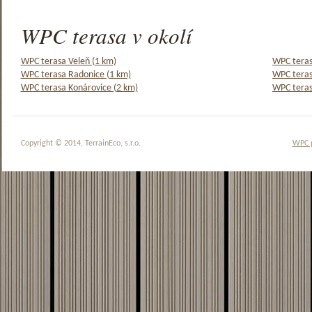
WPC terasa v okolí
WPC terasa Veleň (1 km)
WPC teras
WPC terasa Radonice (1 km)
WPC teras
WPC terasa Konárovice (2 km)
WPC teras
Copyright © 2014, TerrainEco, s.r.o.
WPC 