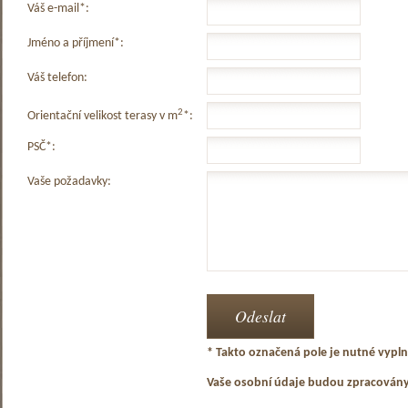
Váš e-mail*:
Jméno a příjmení*:
Váš telefon:
2
Orientační velikost terasy v m
*:
PSČ*:
Vaše požadavky:
* Takto označená pole je nutné vyplni
Vaše osobní údaje budou zpracován