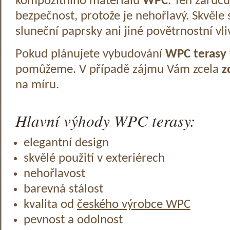
kompozitního materiálu
WPC
. Ten zaruč
bezpečnost, protože je nehořlavý. Skvěle 
sluneční paprsky ani jiné povětrnostní vli
Pokud plánujete vybudování
WPC terasy
pomůžeme. V případě zájmu Vám zcela
z
na míru.
Hlavní výhody WPC terasy:
elegantní design
skvělé použití v exteriérech
nehořlavost
barevná stálost
kvalita od
českého výrobce WPC
pevnost a odolnost