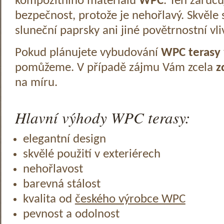
kompozitního materiálu
WPC
. Ten zaruč
bezpečnost, protože je nehořlavý. Skvěle 
sluneční paprsky ani jiné povětrnostní vli
Pokud plánujete vybudování
WPC terasy
pomůžeme. V případě zájmu Vám zcela
z
na míru.
Hlavní výhody WPC terasy:
elegantní design
skvělé použití v exteriérech
nehořlavost
barevná stálost
kvalita od
českého výrobce WPC
pevnost a odolnost