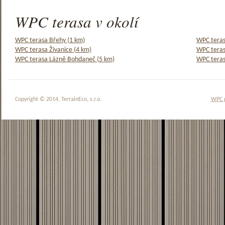
WPC terasa v okolí
WPC terasa Břehy (1 km)
WPC teras
WPC terasa Živanice (4 km)
WPC teras
WPC terasa Lázně Bohdaneč (5 km)
WPC teras
Copyright © 2014, TerrainEco, s.r.o.
WPC 