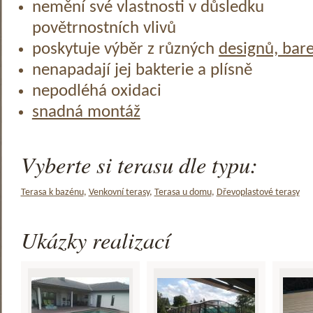
nemění své vlastnosti v důsledku
povětrnostních vlivů
poskytuje výběr z různých
designů, bar
nenapadají jej bakterie a plísně
nepodléhá oxidaci
snadná montáž
Vyberte si terasu dle typu:
Terasa k bazénu
,
Venkovní terasy
,
Terasa u domu
,
Dřevoplastové terasy
Ukázky realizací