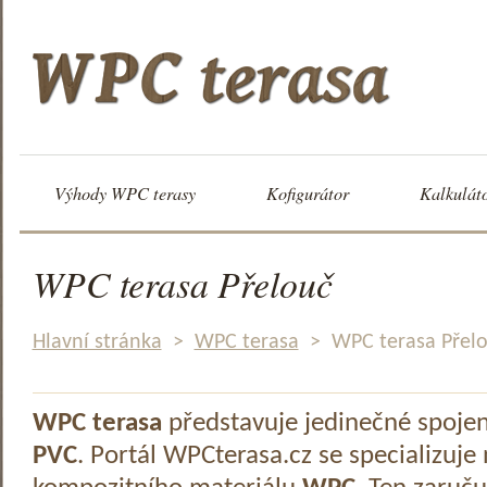
Výhody WPC terasy
Kofigurátor
Kalkulát
WPC terasa Přelouč
Hlavní stránka
>
WPC terasa
>
WPC terasa Přel
WPC terasa
představuje jedinečné spoje
PVC
. Portál WPCterasa.cz se specializuje