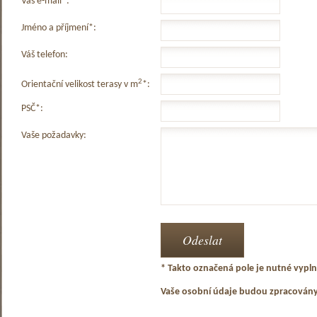
Váš e-mail*:
Jméno a příjmení*:
Váš telefon:
2
Orientační velikost terasy v m
*:
PSČ*:
Vaše požadavky:
* Takto označená pole je nutné vyplni
Vaše osobní údaje budou zpracován