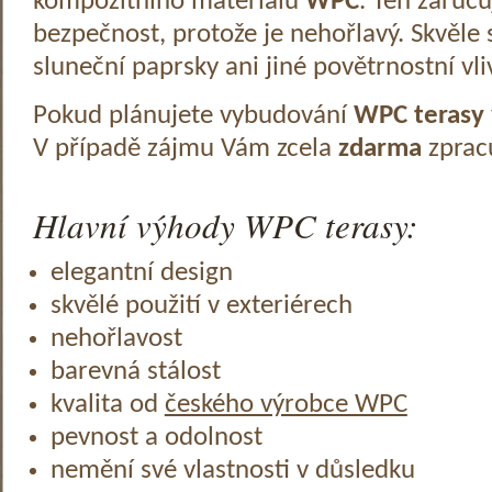
kompozitního materiálu
WPC
. Ten zaruč
bezpečnost, protože je nehořlavý. Skvěle 
sluneční paprsky ani jiné povětrnostní vli
Pokud plánujete vybudování
WPC terasy
V případě zájmu Vám zcela
zdarma
zprac
Hlavní výhody WPC terasy:
elegantní design
skvělé použití v exteriérech
nehořlavost
barevná stálost
kvalita od
českého výrobce WPC
pevnost a odolnost
nemění své vlastnosti v důsledku