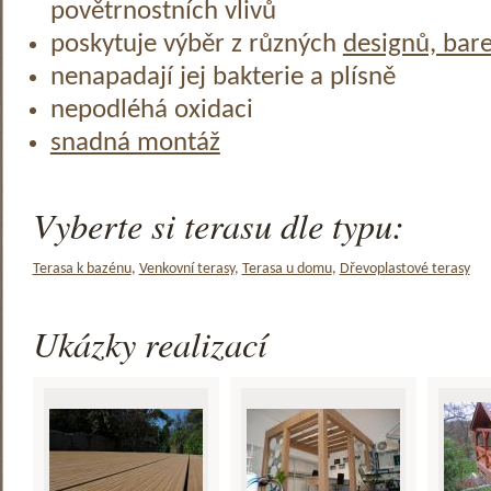
povětrnostních vlivů
poskytuje výběr z různých
designů, bar
nenapadají jej bakterie a plísně
nepodléhá oxidaci
snadná montáž
Vyberte si terasu dle typu:
Terasa k bazénu
,
Venkovní terasy
,
Terasa u domu
,
Dřevoplastové terasy
Ukázky realizací