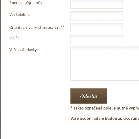
Jméno a příjmení*:
Váš telefon:
2
Orientační velikost terasy v m
*:
PSČ*:
Vaše požadavky:
* Takto označená pole je nutné vyplni
Vaše osobní údaje budou zpracován