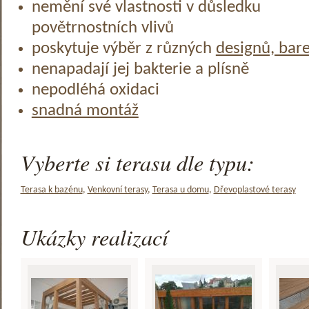
nemění své vlastnosti v důsledku
povětrnostních vlivů
poskytuje výběr z různých
designů, bar
nenapadají jej bakterie a plísně
nepodléhá oxidaci
snadná montáž
Vyberte si terasu dle typu:
Terasa k bazénu
,
Venkovní terasy
,
Terasa u domu
,
Dřevoplastové terasy
Ukázky realizací