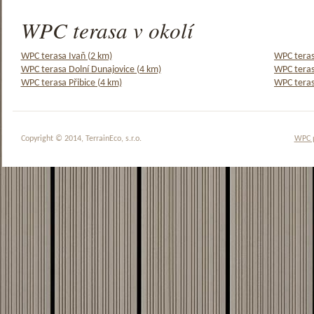
WPC terasa v okolí
WPC terasa Ivaň (2 km)
WPC teras
WPC terasa Dolní Dunajovice (4 km)
WPC teras
WPC terasa Přibice (4 km)
WPC teras
Copyright © 2014, TerrainEco, s.r.o.
WPC 