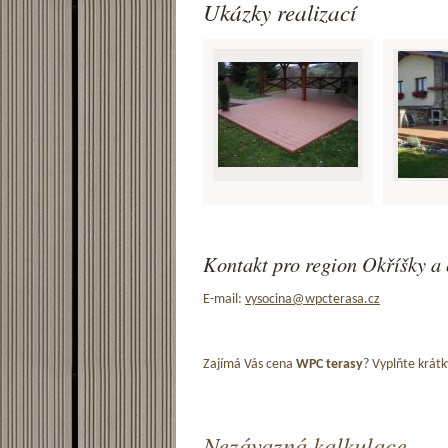
Ukázky realizací
Kontakt pro region Okříšky a 
E-mail:
vysocina@wpcterasa.cz
Zajímá Vás cena
WPC terasy
? Vyplňte krátk
Nezávazná kalkulace