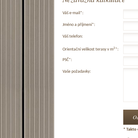
Váš e-mail*:
Jméno a příjmení*:
Váš telefon:
2
Orientační velikost terasy v m
*:
PSČ*:
Vaše požadavky:
* Takto 