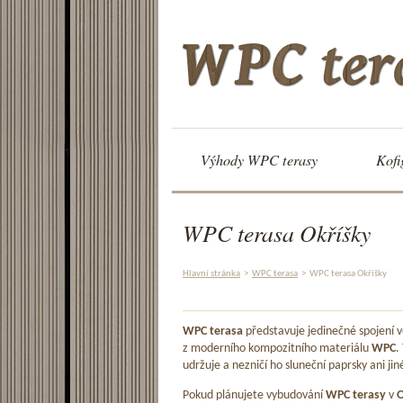
Výhody WPC terasy
Kofi
WPC terasa Okříšky
Hlavní stránka
>
WPC terasa
>
WPC terasa Okříšky
WPC terasa
představuje jedinečné spojení
z moderního kompozitního materiálu
WPC
.
udržuje a nezničí ho sluneční paprsky ani jin
Pokud plánujete vybudování
WPC terasy
v
O