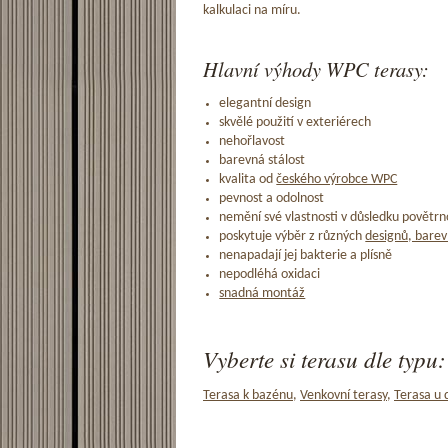
kalkulaci na míru.
Hlavní výhody WPC terasy:
elegantní design
skvělé použití v exteriérech
nehořlavost
barevná stálost
kvalita od
českého výrobce WPC
pevnost a odolnost
nemění své vlastnosti v důsledku povětrno
poskytuje výběr z různých
designů, barev
nenapadají jej bakterie a plísně
nepodléhá oxidaci
snadná montáž
Vyberte si terasu dle typu:
Terasa k bazénu
,
Venkovní terasy
,
Terasa u