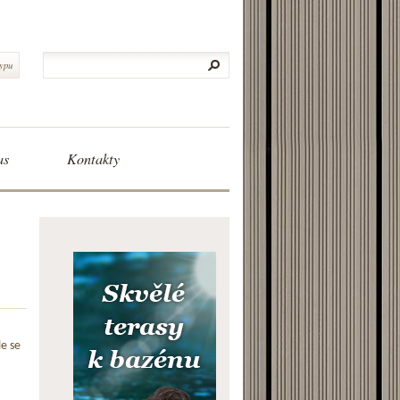
typu
as
Kontakty
le se