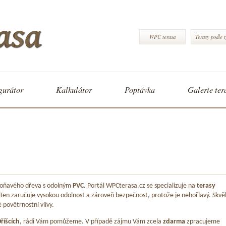
WPC terasa
Terasy podle 
gurátor
Kalkulátor
Poptávka
Galerie ter
 voňavého dřeva s odolným
PVC
. Portál WPCterasa.cz se specializuje na
terasy
 Ten zaručuje vysokou odolnost a zároveň bezpečnost, protože je nehořlavý. Skvě
é povětrnostní vlivy.
říšcích
, rádi Vám pomůžeme. V případě zájmu Vám zcela
zdarma
zpracujeme