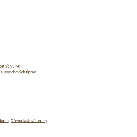
stních vlivů
 a povrchových úprav
 domu
,
Dřevoplastové terasy