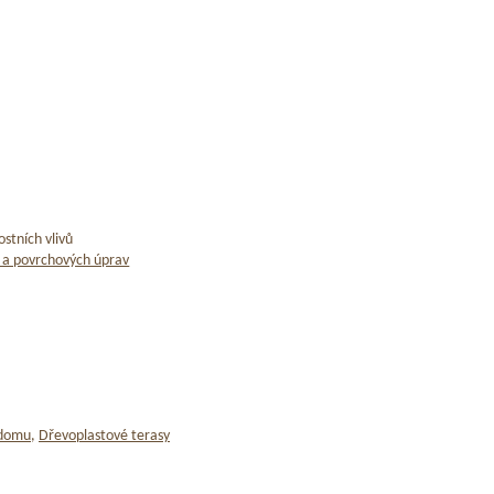
stních vlivů
 a povrchových úprav
 domu
,
Dřevoplastové terasy