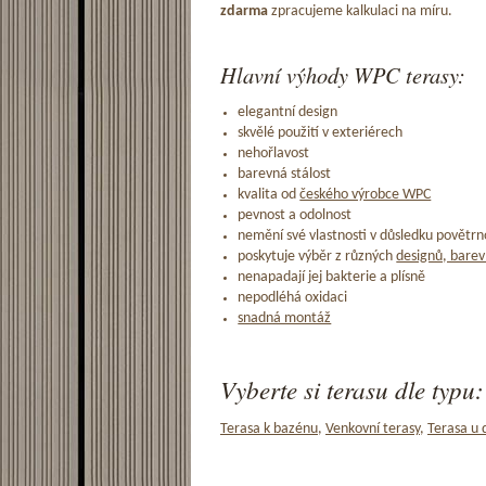
zdarma
zpracujeme kalkulaci na míru.
Hlavní výhody WPC terasy:
elegantní design
skvělé použití v exteriérech
nehořlavost
barevná stálost
kvalita od
českého výrobce WPC
pevnost a odolnost
nemění své vlastnosti v důsledku povětrno
poskytuje výběr z různých
designů, barev
nenapadají jej bakterie a plísně
nepodléhá oxidaci
snadná montáž
Vyberte si terasu dle typu:
Terasa k bazénu
,
Venkovní terasy
,
Terasa u