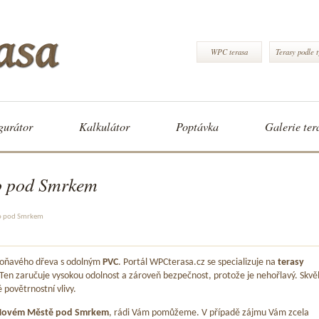
WPC terasa
Terasy podle 
gurátor
Kalkulátor
Poptávka
Galerie ter
o pod Smrkem
o pod Smrkem
 voňavého dřeva s odolným
PVC
. Portál WPCterasa.cz se specializuje na
terasy
 Ten zaručuje vysokou odolnost a zároveň bezpečnost, protože je nehořlavý. Skvě
é povětrnostní vlivy.
Novém Městě pod Smrkem
, rádi Vám pomůžeme. V případě zájmu Vám zcela