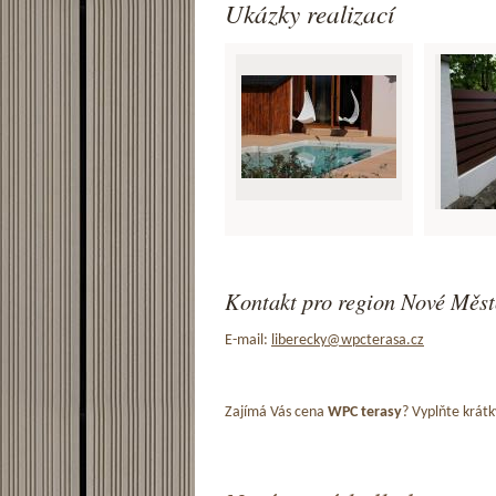
Ukázky realizací
Kontakt pro region Nové Měst
E-mail:
liberecky@wpcterasa.cz
Zajímá Vás cena
WPC terasy
? Vyplňte krátk