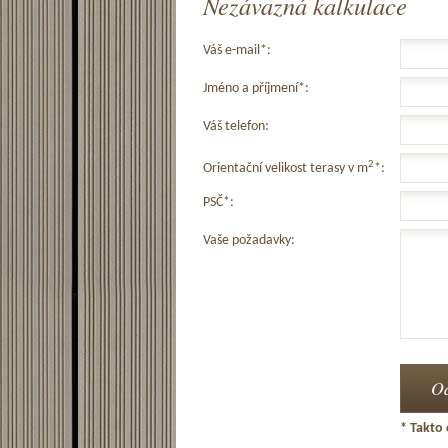
Nezávazná kalkulace
Váš e-mail*:
Jméno a příjmení*:
Váš telefon:
2
Orientační velikost terasy v m
*:
PSČ*:
Vaše požadavky:
* Takto 