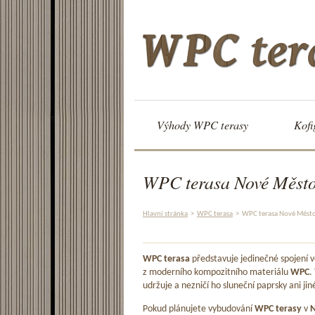
Výhody WPC terasy
Kofi
WPC terasa Nové Měst
Hlavní stránka
>
WPC terasa
>
WPC terasa Nové Měst
WPC terasa
představuje jedinečné spojení
z moderního kompozitního materiálu
WPC
.
udržuje a nezničí ho sluneční paprsky ani jin
Pokud plánujete vybudování
WPC terasy
v