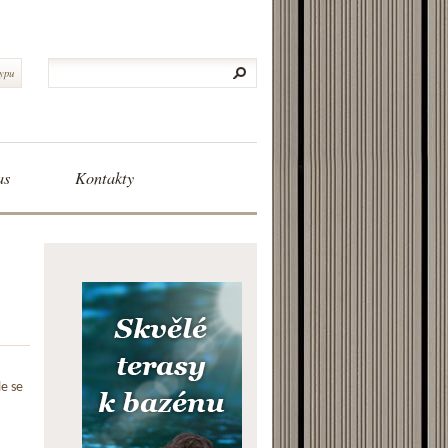
typu
as
Kontakty
le se