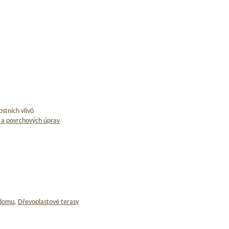
stních vlivů
 a povrchových úprav
 domu
,
Dřevoplastové terasy