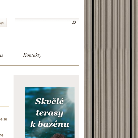
typu
as
Kontakty
le se
me