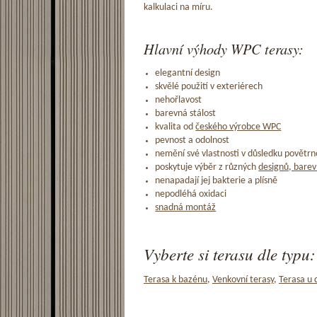
kalkulaci na míru.
Hlavní výhody WPC terasy:
elegantní design
skvělé použití v exteriérech
nehořlavost
barevná stálost
kvalita od
českého výrobce WPC
pevnost a odolnost
nemění své vlastnosti v důsledku povětrno
poskytuje výběr z různých
designů, barev
nenapadají jej bakterie a plísně
nepodléhá oxidaci
snadná montáž
Vyberte si terasu dle typu:
Terasa k bazénu
,
Venkovní terasy
,
Terasa u