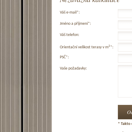
Váš e-mail*:
Jméno a příjmení*:
Váš telefon:
2
Orientační velikost terasy v m
*:
PSČ*:
Vaše požadavky:
* Takto 