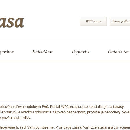
WPC terasa
Terasy podle 
gurátor
Kalkulátor
Poptávka
Galerie ter
 voňavého dřeva s odolným
PVC
. Portál WPCterasa.cz se specializuje na
terasy
 Ten zaručuje vysokou odolnost a zároveň bezpečnost, protože je nehořlavý. Skvě
é povětrnostní vlivy.
epolysech
, rádi Vám pomůžeme. V případě zájmu Vám zcela
zdarma
zpracuje