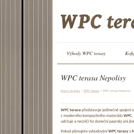
Výhody WPC terasy
Kofi
WPC terasa Nepolisy
Hlavní stránka
>
WPC terasa
>
WPC terasa Nepolisy
WPC terasa
představuje jedinečné spojení
z moderního kompozitního materiálu
WPC
.
udržuje a nezničí ho sluneční paprsky ani jin
Pokud plánujete vybudování
WPC terasy
v
N