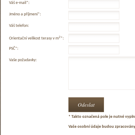
Váš e-mail*:
Jméno a příjmení*:
Váš telefon:
2
Orientační velikost terasy v m
*:
PSČ*:
Vaše požadavky:
* Takto označená pole je nutné vyplni
Vaše osobní údaje budou zpracován