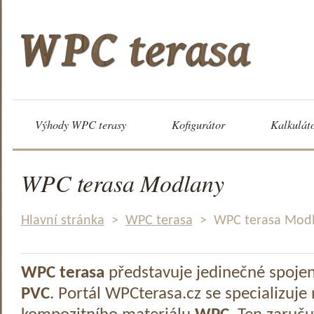
Výhody WPC terasy
Kofigurátor
Kalkulát
WPC terasa Modlany
Hlavní stránka
>
WPC terasa
>
WPC terasa Mod
WPC terasa
představuje jedinečné spoje
PVC
. Portál WPCterasa.cz se specializuje