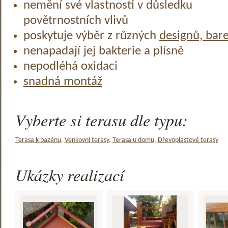
nemění své vlastnosti v důsledku
povětrnostních vlivů
poskytuje výběr z různých
designů, bar
nenapadají jej bakterie a plísně
nepodléhá oxidaci
snadná montáž
Vyberte si terasu dle typu:
Terasa k bazénu
,
Venkovní terasy
,
Terasa u domu
,
Dřevoplastové terasy
Ukázky realizací