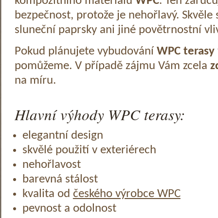
kompozitního materiálu
WPC
. Ten zaruč
bezpečnost, protože je nehořlavý. Skvěle 
sluneční paprsky ani jiné povětrnostní vli
Pokud plánujete vybudování
WPC terasy
pomůžeme. V případě zájmu Vám zcela
z
na míru.
Hlavní výhody WPC terasy:
elegantní design
skvělé použití v exteriérech
nehořlavost
barevná stálost
kvalita od
českého výrobce WPC
pevnost a odolnost