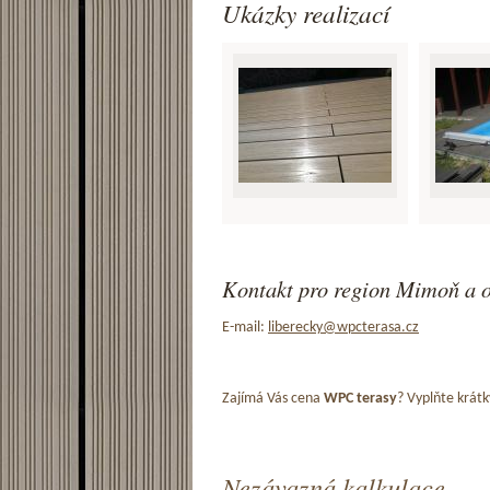
Ukázky realizací
Kontakt pro region Mimoň a o
E-mail:
liberecky@wpcterasa.cz
Zajímá Vás cena
WPC terasy
? Vyplňte krátk
Nezávazná kalkulace