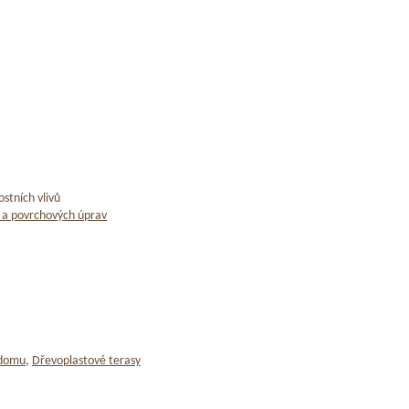
stních vlivů
 a povrchových úprav
 domu
,
Dřevoplastové terasy