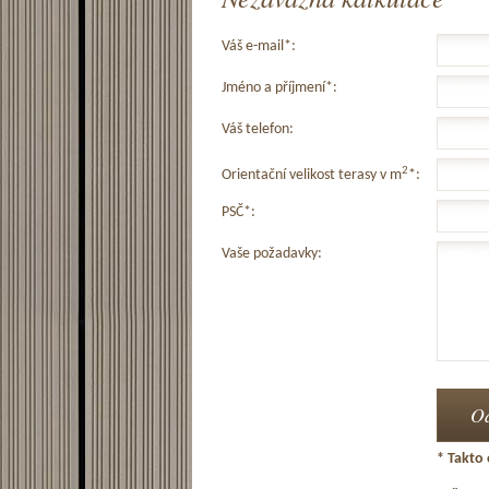
Váš e-mail*:
Jméno a příjmení*:
Váš telefon:
2
Orientační velikost terasy v m
*:
PSČ*:
Vaše požadavky:
* Takto 