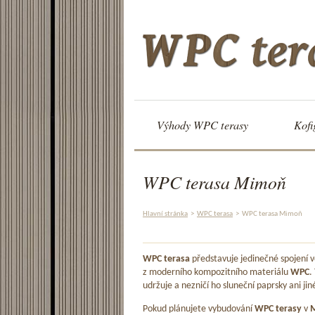
Výhody WPC terasy
Kofi
WPC terasa Mimoň
Hlavní stránka
>
WPC terasa
>
WPC terasa Mimoň
WPC terasa
představuje jedinečné spojení
z moderního kompozitního materiálu
WPC
.
udržuje a nezničí ho sluneční paprsky ani jin
Pokud plánujete vybudování
WPC terasy
v