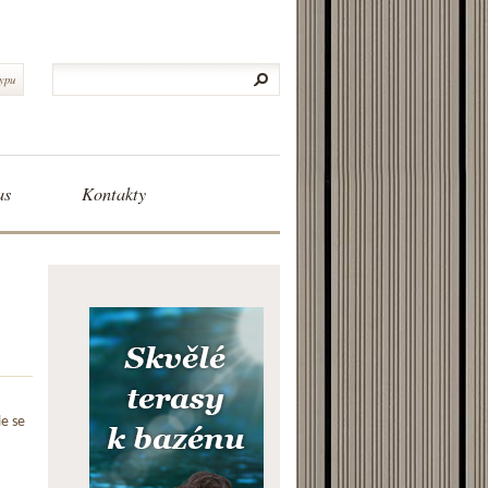
typu
as
Kontakty
le se