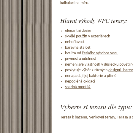
kalkulaci na míru.
Hlavní výhody WPC terasy:
elegantní design
skvělé použití v exteriérech
nehořlavost
barevná stálost
kvalita od
českého výrobce WPC
pevnost a odolnost
nemění své vlastnosti v důsledku povětrno
poskytuje výběr z různých
designů, barev
nenapadají jej bakterie a plísně
nepodléhá oxidaci
snadná montáž
Vyberte si terasu dle typu:
Terasa k bazénu
,
Venkovní terasy
,
Terasa u