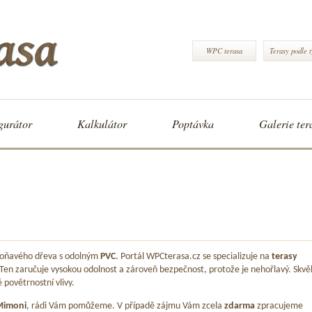
WPC terasa
Terasy podle 
gurátor
Kalkulátor
Poptávka
Galerie ter
 voňavého dřeva s odolným
PVC
. Portál WPCterasa.cz se specializuje na
terasy
 Ten zaručuje vysokou odolnost a zároveň bezpečnost, protože je nehořlavý. Skvě
é povětrnostní vlivy.
Mimoni
, rádi Vám pomůžeme. V případě zájmu Vám zcela
zdarma
zpracujeme