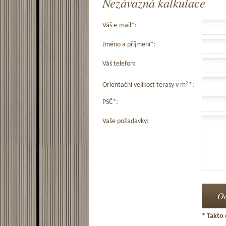
Nezávazná kalkulace
Váš e-mail*:
Jméno a příjmení*:
Váš telefon:
2
Orientační velikost terasy v m
*:
PSČ*:
Vaše požadavky:
* Takto 