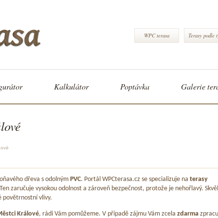
WPC terasa
Terasy podle 
gurátor
Kalkulátor
Poptávka
Galerie ter
lové
lové
 voňavého dřeva s odolným
PVC
. Portál WPCterasa.cz se specializuje na
terasy
 Ten zaručuje vysokou odolnost a zároveň bezpečnost, protože je nehořlavý. Skvě
é povětrnostní vlivy.
ěstci Králové
, rádi Vám pomůžeme. V případě zájmu Vám zcela
zdarma
zprac