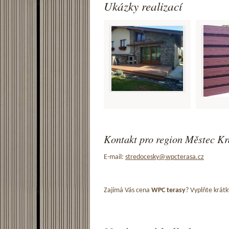
Ukázky realizací
Kontakt pro region Městec Krá
E-mail:
stredocesky@wpcterasa.cz
Zajímá Vás cena
WPC terasy
? Vyplňte krátk