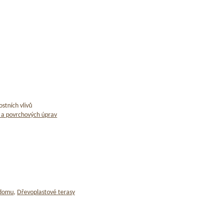
stních vlivů
 a povrchových úprav
 domu
,
Dřevoplastové terasy