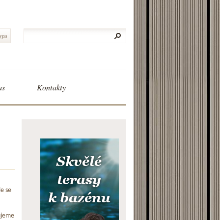
typu
as
Kontakty
le se
ujeme