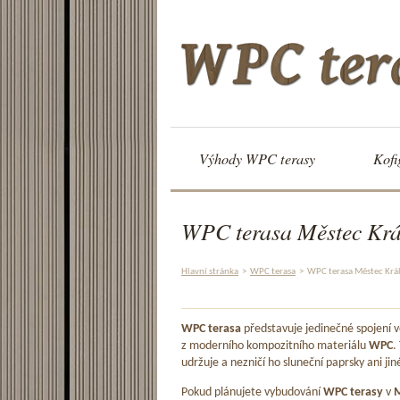
Výhody WPC terasy
Kofi
WPC terasa Městec Krá
Hlavní stránka
>
WPC terasa
>
WPC terasa Městec Krá
WPC terasa
představuje jedinečné spojení
z moderního kompozitního materiálu
WPC
.
udržuje a nezničí ho sluneční paprsky ani jin
Pokud plánujete vybudování
WPC terasy
v
M