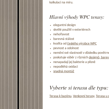
kalkulaci na míru.
Hlavní výhody WPC terasy:
elegantní design
skvělé použití v exteriérech
nehořlavost
barevná stálost
kvalita od
českého výrobce WPC
pevnost a odolnost
nemění své vlastnosti v důsledku povětrno
poskytuje výběr z různých
designů, barev
nenapadají jej bakterie a plísně
nepodléhá oxidaci
snadná montáž
Vyberte si terasu dle typu:
Terasa k bazénu
,
Venkovní terasy
,
Terasa u