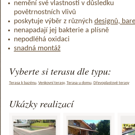
nemění své vlastnosti v důsledku
povětrnostních vlivů
poskytuje výběr z různých
designů, bar
nenapadají jej bakterie a plísně
nepodléhá oxidaci
snadná montáž
Vyberte si terasu dle typu:
Terasa k bazénu
,
Venkovní terasy
,
Terasa u domu
,
Dřevoplastové terasy
Ukázky realizací