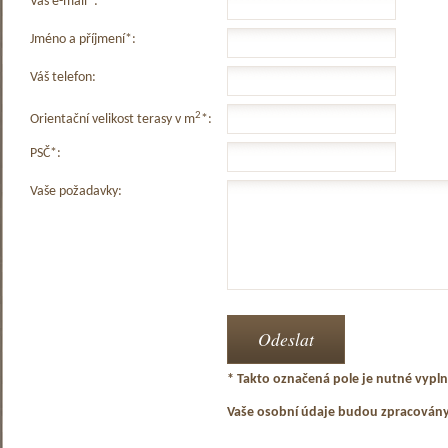
Váš e-mail*:
Jméno a příjmení*:
Váš telefon:
2
Orientační velikost terasy v m
*:
PSČ*:
Vaše požadavky:
* Takto označená pole je nutné vyplni
Vaše osobní údaje budou zpracován