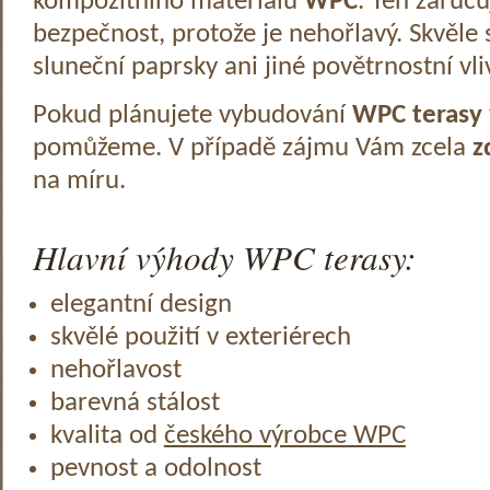
kompozitního materiálu
WPC
. Ten zaruč
bezpečnost, protože je nehořlavý. Skvěle 
sluneční paprsky ani jiné povětrnostní vli
Pokud plánujete vybudování
WPC terasy
pomůžeme. V případě zájmu Vám zcela
z
na míru.
Hlavní výhody WPC terasy:
elegantní design
skvělé použití v exteriérech
nehořlavost
barevná stálost
kvalita od
českého výrobce WPC
pevnost a odolnost