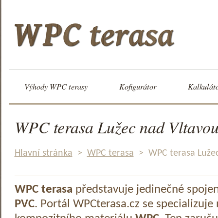
Výhody WPC terasy
Kofigurátor
Kalkulát
WPC terasa Lužec nad Vltavo
Hlavní stránka
>
WPC terasa
>
WPC terasa Luže
WPC terasa
představuje jedinečné spoje
PVC
. Portál WPCterasa.cz se specializuje