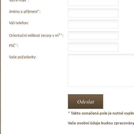
Váš e-mail*:
Jméno a příjmení*:
Váš telefon:
2
Orientační velikost terasy v m
*:
PSČ*:
Vaše požadavky:
* Takto označená pole je nutné vyplni
Vaše osobní údaje budou zpracován