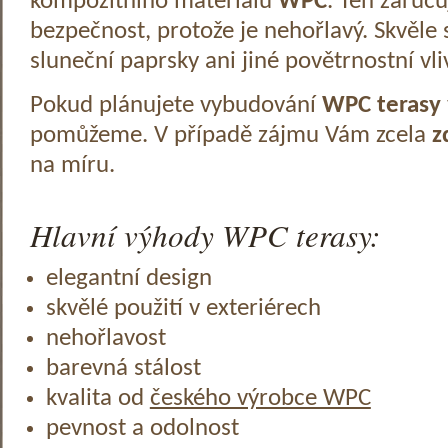
kompozitního materiálu
WPC
. Ten zaruč
bezpečnost, protože je nehořlavý. Skvěle 
sluneční paprsky ani jiné povětrnostní vli
Pokud plánujete vybudování
WPC terasy
pomůžeme. V případě zájmu Vám zcela
z
na míru.
Hlavní výhody WPC terasy:
elegantní design
skvělé použití v exteriérech
nehořlavost
barevná stálost
kvalita od
českého výrobce WPC
pevnost a odolnost