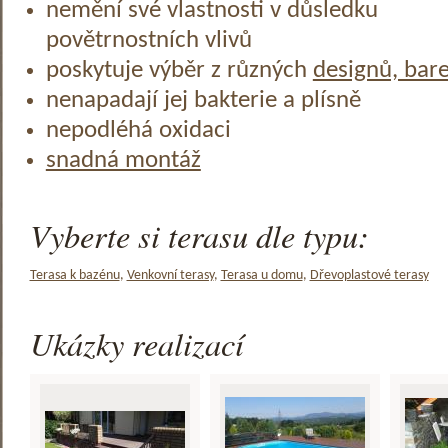
nemění své vlastnosti v důsledku
povětrnostních vlivů
poskytuje výběr z různých
designů, bar
nenapadají jej bakterie a plísně
nepodléhá oxidaci
snadná montáž
Vyberte si terasu dle typu:
Terasa k bazénu
,
Venkovní terasy
,
Terasa u domu
,
Dřevoplastové terasy
Ukázky realizací