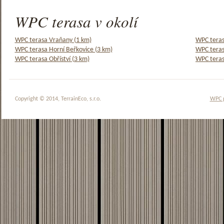
WPC terasa v okolí
WPC terasa Vraňany (1 km)
WPC teras
WPC terasa Horní Beřkovice (3 km)
WPC teras
WPC terasa Obříství (3 km)
WPC teras
Copyright © 2014, TerrainEco, s.r.o.
WPC 