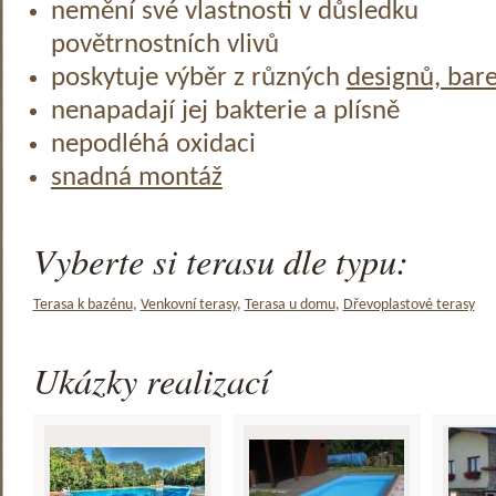
nemění své vlastnosti v důsledku
povětrnostních vlivů
poskytuje výběr z různých
designů, bar
nenapadají jej bakterie a plísně
nepodléhá oxidaci
snadná montáž
Vyberte si terasu dle typu:
Terasa k bazénu
,
Venkovní terasy
,
Terasa u domu
,
Dřevoplastové terasy
Ukázky realizací