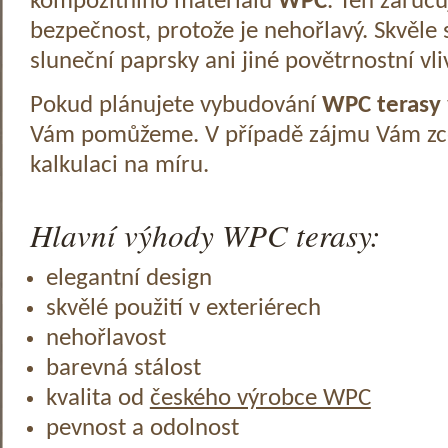
kompozitního materiálu
WPC
. Ten zaruč
bezpečnost, protože je nehořlavý. Skvěle 
sluneční paprsky ani jiné povětrnostní vli
Pokud plánujete vybudování
WPC terasy
Vám pomůžeme. V případě zájmu Vám zc
kalkulaci na míru.
Hlavní výhody WPC terasy:
elegantní design
skvělé použití v exteriérech
nehořlavost
barevná stálost
kvalita od
českého výrobce WPC
pevnost a odolnost