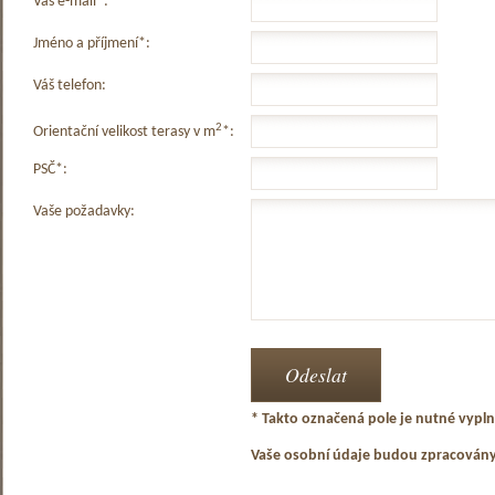
Váš e-mail*:
Jméno a příjmení*:
Váš telefon:
2
Orientační velikost terasy v m
*:
PSČ*:
Vaše požadavky:
* Takto označená pole je nutné vyplni
Vaše osobní údaje budou zpracován