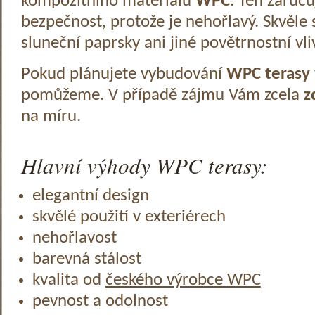
kompozitního materiálu
WPC
. Ten zaruč
bezpečnost, protože je nehořlavý. Skvěle 
sluneční paprsky ani jiné povětrnostní vli
Pokud plánujete vybudování
WPC terasy
pomůžeme. V případě zájmu Vám zcela
z
na míru.
Hlavní výhody WPC terasy:
elegantní design
skvělé použití v exteriérech
nehořlavost
barevná stálost
kvalita od
českého výrobce WPC
pevnost a odolnost