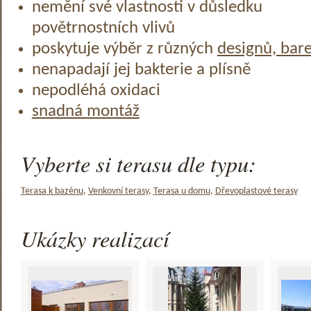
nemění své vlastnosti v důsledku
povětrnostních vlivů
poskytuje výběr z různých
designů, bar
nenapadají jej bakterie a plísně
nepodléhá oxidaci
snadná montáž
Vyberte si terasu dle typu:
Terasa k bazénu
,
Venkovní terasy
,
Terasa u domu
,
Dřevoplastové terasy
Ukázky realizací