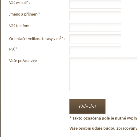
Váš e-mail*:
Jméno a příjmení*:
Váš telefon:
2
Orientační velikost terasy v m
*:
PSČ*:
Vaše požadavky:
* Takto označená pole je nutné vyplni
Vaše osobní údaje budou zpracován