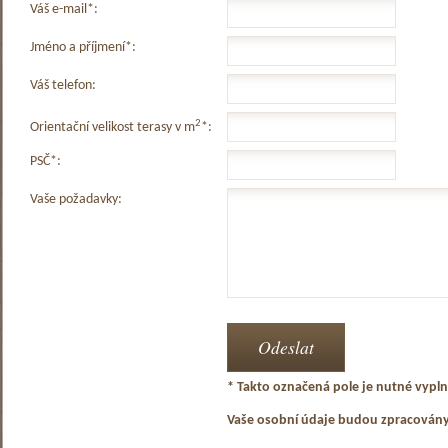
Váš e-mail*:
Jméno a příjmení*:
Váš telefon:
2
Orientační velikost terasy v m
*:
PSČ*:
Vaše požadavky:
* Takto označená pole je nutné vyplni
Vaše osobní údaje budou zpracován