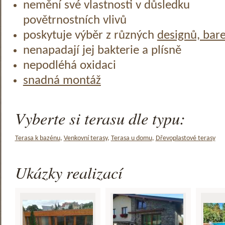
nemění své vlastnosti v důsledku
povětrnostních vlivů
poskytuje výběr z různých
designů, bar
nenapadají jej bakterie a plísně
nepodléhá oxidaci
snadná montáž
Vyberte si terasu dle typu:
Terasa k bazénu
,
Venkovní terasy
,
Terasa u domu
,
Dřevoplastové terasy
Ukázky realizací