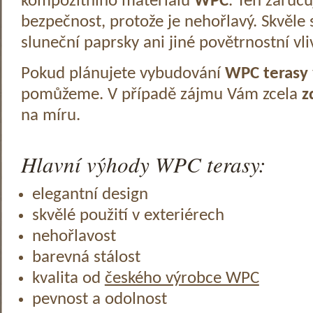
kompozitního materiálu
WPC
. Ten zaruč
bezpečnost, protože je nehořlavý. Skvěle 
sluneční paprsky ani jiné povětrnostní vli
Pokud plánujete vybudování
WPC terasy
pomůžeme. V případě zájmu Vám zcela
z
na míru.
Hlavní výhody WPC terasy:
elegantní design
skvělé použití v exteriérech
nehořlavost
barevná stálost
kvalita od
českého výrobce WPC
pevnost a odolnost