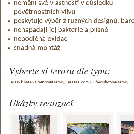
nemění své vlastnosti v důsledku
povětrnostních vlivů
poskytuje výběr z různých
designů, bar
nenapadají jej bakterie a plísně
nepodléhá oxidaci
snadná montáž
Vyberte si terasu dle typu:
Terasa k bazénu
,
Venkovní terasy
,
Terasa u domu
,
Dřevoplastové terasy
Ukázky realizací