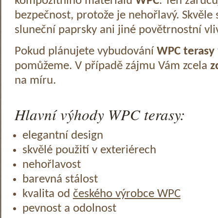
kompozitního materiálu
WPC
. Ten zaruč
bezpečnost, protože je nehořlavý. Skvěle 
sluneční paprsky ani jiné povětrnostní vli
Pokud plánujete vybudování
WPC terasy
pomůžeme. V případě zájmu Vám zcela
z
na míru.
Hlavní výhody WPC terasy:
elegantní design
skvělé použití v exteriérech
nehořlavost
barevná stálost
kvalita od
českého výrobce WPC
pevnost a odolnost