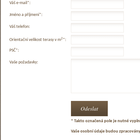
Váš e-mail*:
Jméno a příjmení*:
Váš telefon:
2
Orientační velikost terasy v m
*:
PSČ*:
Vaše požadavky:
* Takto označená pole je nutné vyplni
Vaše osobní údaje budou zpracován