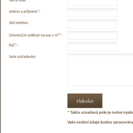
Váš e-mail*:
Jméno a příjmení*:
Váš telefon:
2
Orientační velikost terasy v m
*:
PSČ*:
Vaše požadavky:
* Takto označená pole je nutné vyplni
Vaše osobní údaje budou zpracován