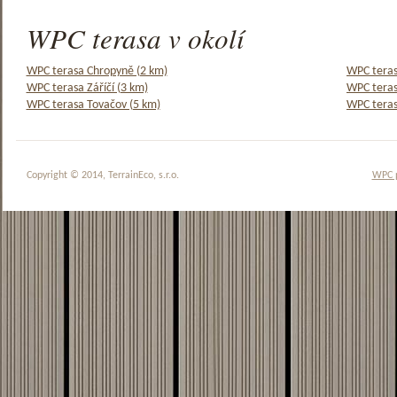
WPC terasa v okolí
WPC terasa Chropyně (2 km)
WPC teras
WPC terasa Záříčí (3 km)
WPC teras
WPC terasa Tovačov (5 km)
WPC teras
Copyright © 2014, TerrainEco, s.r.o.
WPC 