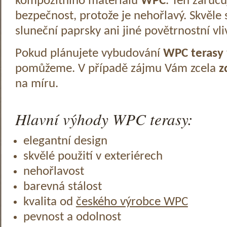
kompozitního materiálu
WPC
. Ten zaruč
bezpečnost, protože je nehořlavý. Skvěle 
sluneční paprsky ani jiné povětrnostní vli
Pokud plánujete vybudování
WPC terasy
pomůžeme. V případě zájmu Vám zcela
z
na míru.
Hlavní výhody WPC terasy:
elegantní design
skvělé použití v exteriérech
nehořlavost
barevná stálost
kvalita od
českého výrobce WPC
pevnost a odolnost