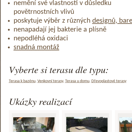
nemění své vlastnosti v důsledku
povětrnostních vlivů
poskytuje výběr z různých
designů, bar
nenapadají jej bakterie a plísně
nepodléhá oxidaci
snadná montáž
Vyberte si terasu dle typu:
Terasa k bazénu
,
Venkovní terasy
,
Terasa u domu
,
Dřevoplastové terasy
Ukázky realizací