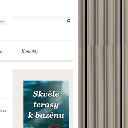
typu
as
Kontakty
le se