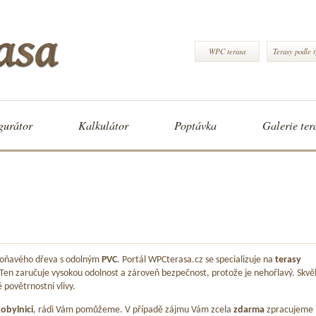
WPC terasa
Terasy podle 
gurátor
Kalkulátor
Poptávka
Galerie ter
 voňavého dřeva s odolným
PVC
. Portál WPCterasa.cz se specializuje na
terasy
 Ten zaručuje vysokou odolnost a zároveň bezpečnost, protože je nehořlavý. Skvě
é povětrnostní vlivy.
obylnici
, rádi Vám pomůžeme. V případě zájmu Vám zcela
zdarma
zpracujeme