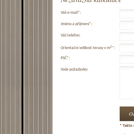
Váš e-mail*:
Jméno a příjmení*:
Váš telefon:
2
Orientační velikost terasy v m
*:
PSČ*:
Vaše požadavky:
* Takto 