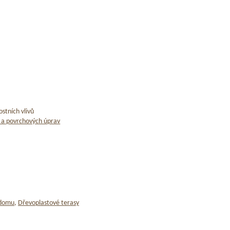
stních vlivů
 a povrchových úprav
 domu
,
Dřevoplastové terasy