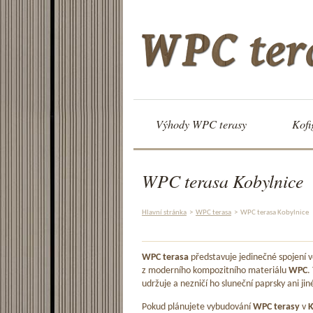
Výhody WPC terasy
Kofi
WPC terasa Kobylnice
Hlavní stránka
>
WPC terasa
>
WPC terasa Kobylnice
WPC terasa
představuje jedinečné spojení
z moderního kompozitního materiálu
WPC
.
udržuje a nezničí ho sluneční paprsky ani jin
Pokud plánujete vybudování
WPC terasy
v
K