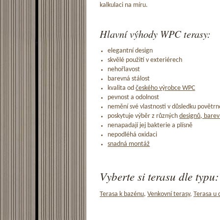
kalkulaci na míru.
Hlavní výhody WPC terasy:
elegantní design
skvělé použití v exteriérech
nehořlavost
barevná stálost
kvalita od
českého výrobce WPC
pevnost a odolnost
nemění své vlastnosti v důsledku povětrno
poskytuje výběr z různých
designů, barev
nenapadají jej bakterie a plísně
nepodléhá oxidaci
snadná montáž
Vyberte si terasu dle typu:
Terasa k bazénu
,
Venkovní terasy
,
Terasa u