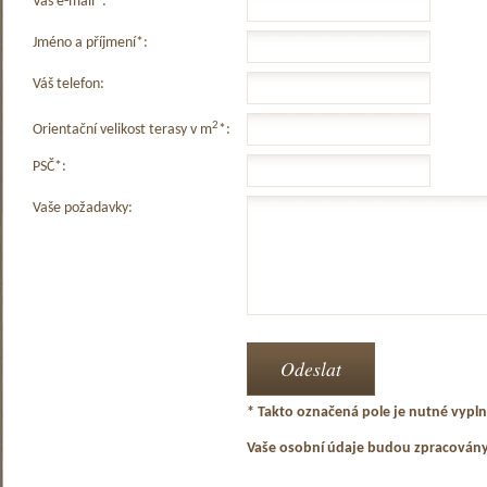
Váš e-mail*:
Jméno a příjmení*:
Váš telefon:
2
Orientační velikost terasy v m
*:
PSČ*:
Vaše požadavky:
* Takto označená pole je nutné vyplni
Vaše osobní údaje budou zpracován