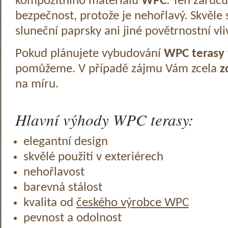
kompozitního materiálu
WPC
. Ten zaruč
bezpečnost, protože je nehořlavý. Skvěle 
sluneční paprsky ani jiné povětrnostní vli
Pokud plánujete vybudování
WPC terasy
pomůžeme. V případě zájmu Vám zcela
z
na míru.
Hlavní výhody WPC terasy:
elegantní design
skvělé použití v exteriérech
nehořlavost
barevná stálost
kvalita od
českého výrobce WPC
pevnost a odolnost