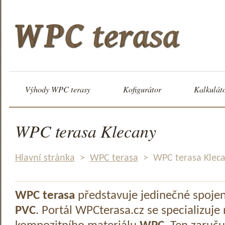
Výhody WPC terasy
Kofigurátor
Kalkulát
WPC terasa Klecany
Hlavní stránka
>
WPC terasa
>
WPC terasa Klec
WPC terasa
představuje jedinečné spoje
PVC
. Portál WPCterasa.cz se specializuje