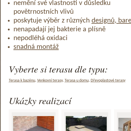
nemění své vlastnosti v důsledku
povětrnostních vlivů
poskytuje výběr z různých
designů, bar
nenapadají jej bakterie a plísně
nepodléhá oxidaci
snadná montáž
Vyberte si terasu dle typu:
Terasa k bazénu
,
Venkovní terasy
,
Terasa u domu
,
Dřevoplastové terasy
Ukázky realizací