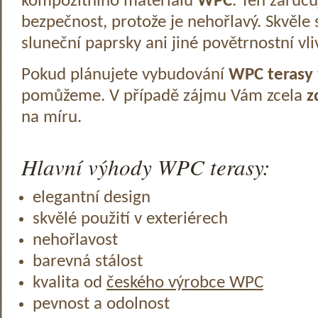
kompozitního materiálu
WPC
. Ten zaruč
bezpečnost, protože je nehořlavý. Skvěle 
sluneční paprsky ani jiné povětrnostní vli
Pokud plánujete vybudování
WPC terasy
pomůžeme. V případě zájmu Vám zcela
z
na míru.
Hlavní výhody WPC terasy:
elegantní design
skvělé použití v exteriérech
nehořlavost
barevná stálost
kvalita od
českého výrobce WPC
pevnost a odolnost