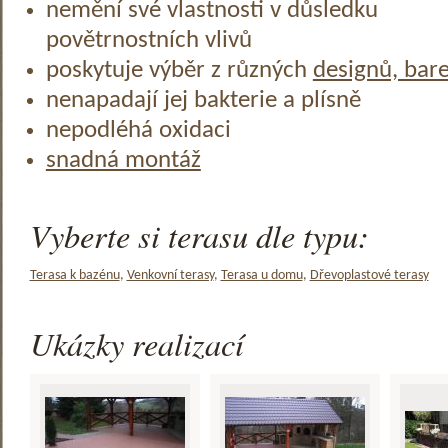
nemění své vlastnosti v důsledku
povětrnostních vlivů
poskytuje výběr z různých
designů, bar
nenapadají jej bakterie a plísně
nepodléhá oxidaci
snadná montáž
Vyberte si terasu dle typu:
Terasa k bazénu
,
Venkovní terasy
,
Terasa u domu
,
Dřevoplastové terasy
Ukázky realizací