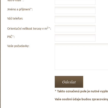
Váš e-mail*:
Jméno a příjmení*:
Váš telefon:
2
Orientační velikost terasy v m
*:
PSČ*:
Vaše požadavky:
* Takto označená pole je nutné vyplni
Vaše osobní údaje budou zpracován