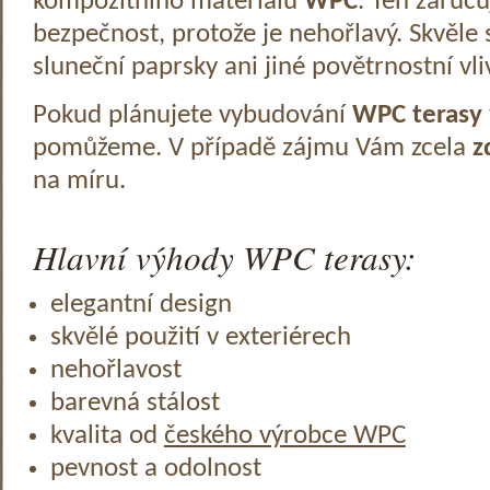
kompozitního materiálu
WPC
. Ten zaruč
bezpečnost, protože je nehořlavý. Skvěle 
sluneční paprsky ani jiné povětrnostní vli
Pokud plánujete vybudování
WPC terasy
pomůžeme. V případě zájmu Vám zcela
z
na míru.
Hlavní výhody WPC terasy:
elegantní design
skvělé použití v exteriérech
nehořlavost
barevná stálost
kvalita od
českého výrobce WPC
pevnost a odolnost