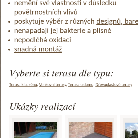
nemění své vlastnosti v důsledku
povětrnostních vlivů
poskytuje výběr z různých
designů, bar
nenapadají jej bakterie a plísně
nepodléhá oxidaci
snadná montáž
Vyberte si terasu dle typu:
Terasa k bazénu
,
Venkovní terasy
,
Terasa u domu
,
Dřevoplastové terasy
Ukázky realizací