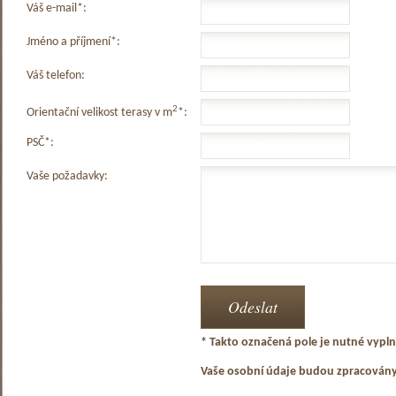
Váš e-mail*:
Jméno a příjmení*:
Váš telefon:
2
Orientační velikost terasy v m
*:
PSČ*:
Vaše požadavky:
* Takto označená pole je nutné vyplni
Vaše osobní údaje budou zpracován