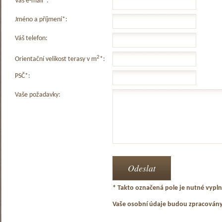
Váš e-mail*:
Jméno a příjmení*:
Váš telefon:
2
Orientační velikost terasy v m
*:
PSČ*:
Vaše požadavky:
* Takto označená pole je nutné vyplni
Vaše osobní údaje budou zpracován