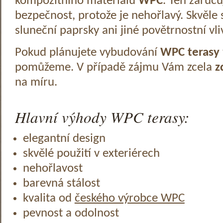
kompozitního materiálu
WPC
. Ten zaruč
bezpečnost, protože je nehořlavý. Skvěle 
sluneční paprsky ani jiné povětrnostní vli
Pokud plánujete vybudování
WPC terasy
pomůžeme. V případě zájmu Vám zcela
z
na míru.
Hlavní výhody WPC terasy:
elegantní design
skvělé použití v exteriérech
nehořlavost
barevná stálost
kvalita od
českého výrobce WPC
pevnost a odolnost