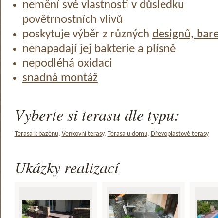
nemění své vlastnosti v důsledku
povětrnostních vlivů
poskytuje výběr z různých
designů, bar
nenapadají jej bakterie a plísně
nepodléhá oxidaci
snadná montáž
Vyberte si terasu dle typu:
Terasa k bazénu
,
Venkovní terasy
,
Terasa u domu
,
Dřevoplastové terasy
Ukázky realizací