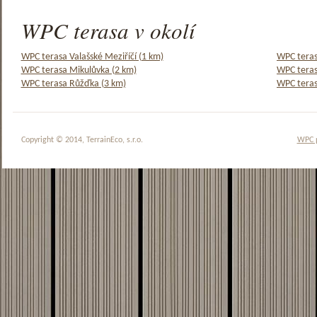
WPC terasa v okolí
WPC terasa Valašské Meziříčí (1 km)
WPC teras
WPC terasa Mikulůvka (2 km)
WPC teras
WPC terasa Růžďka (3 km)
WPC teras
Copyright © 2014, TerrainEco, s.r.o.
WPC 