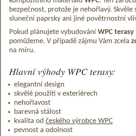
kompozitního materiálu
WPC
. Ten zaruč
bezpečnost, protože je nehořlavý. Skvěle 
sluneční paprsky ani jiné povětrnostní vli
Pokud plánujete vybudování
WPC terasy
pomůžeme. V případě zájmu Vám zcela
z
na míru.
Hlavní výhody WPC terasy:
elegantní design
skvělé použití v exteriérech
nehořlavost
barevná stálost
kvalita od
českého výrobce WPC
pevnost a odolnost