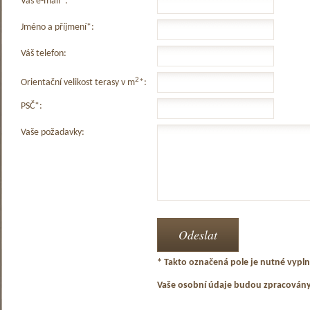
Váš e-mail*:
Jméno a příjmení*:
Váš telefon:
2
Orientační velikost terasy v m
*:
PSČ*:
Vaše požadavky:
* Takto označená pole je nutné vyplni
Vaše osobní údaje budou zpracován