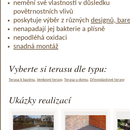
nemění své vlastnosti v důsledku
povětrnostních vlivů
poskytuje výběr z různých
designů, bar
nenapadají jej bakterie a plísně
nepodléhá oxidaci
snadná montáž
Vyberte si terasu dle typu:
Terasa k bazénu
,
Venkovní terasy
,
Terasa u domu
,
Dřevoplastové terasy
Ukázky realizací