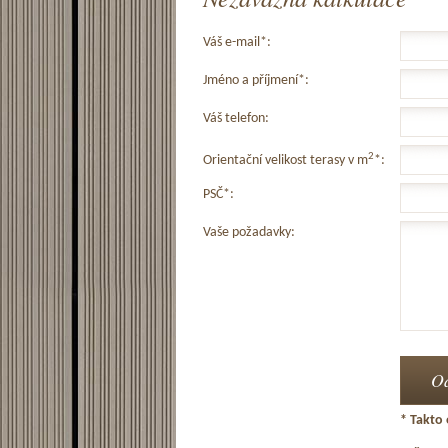
Váš e-mail*:
Jméno a příjmení*:
Váš telefon:
2
Orientační velikost terasy v m
*:
PSČ*:
Vaše požadavky:
* Takto 