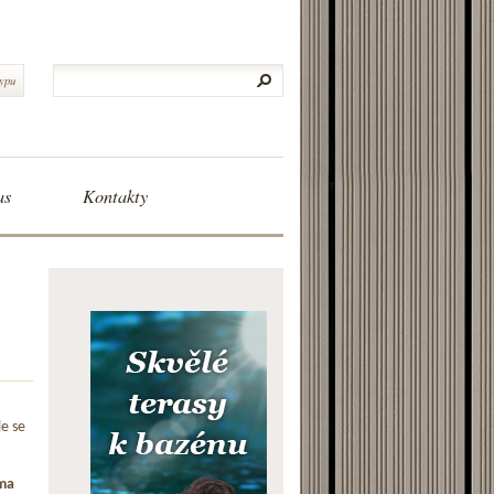
typu
as
Kontakty
le se
ma