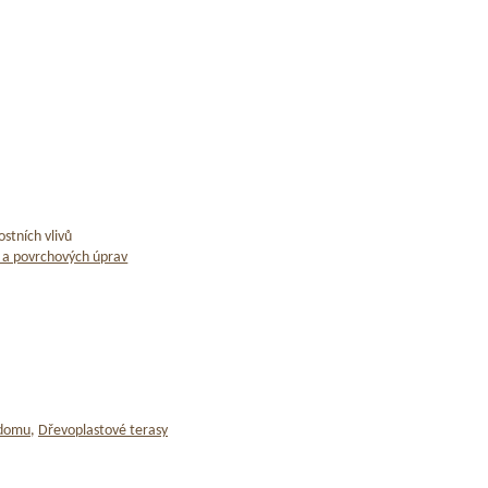
stních vlivů
 a povrchových úprav
 domu
,
Dřevoplastové terasy