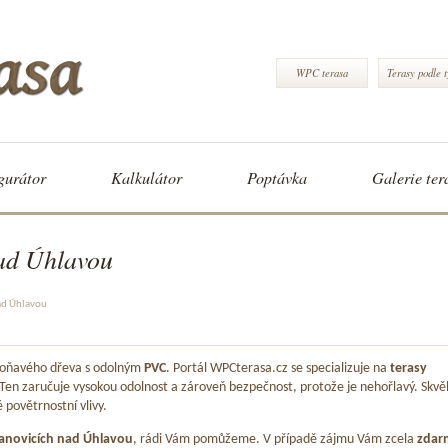
WPC terasa
Terasy podle 
gurátor
Kalkulátor
Poptávka
Galerie ter
ad Úhlavou
ad Úhlavou
 voňavého dřeva s odolným
PVC
. Portál WPCterasa.cz se specializuje na
terasy
 Ten zaručuje vysokou odolnost a zároveň bezpečnost, protože je nehořlavý. Skvě
é povětrnostní vlivy.
anovicích nad Úhlavou
, rádi Vám pomůžeme. V případě zájmu Vám zcela
zdar