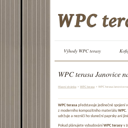
Výhody WPC terasy
Kofi
WPC terasa Janovice n
Hlavní stránka
>
WPC terasa
>
WPC terasa Janovice n
WPC terasa
představuje jedinečné spojení
z moderního kompozitního materiálu
WPC
.
udržuje a nezničí ho sluneční paprsky ani jin
Pokud plánujete vybudování
WPC terasy
v
J