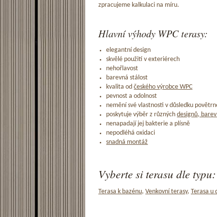
zpracujeme kalkulaci na míru.
Hlavní výhody WPC terasy:
elegantní design
skvělé použití v exteriérech
nehořlavost
barevná stálost
kvalita od
českého výrobce WPC
pevnost a odolnost
nemění své vlastnosti v důsledku povětrno
poskytuje výběr z různých
designů, barev
nenapadají jej bakterie a plísně
nepodléhá oxidaci
snadná montáž
Vyberte si terasu dle typu:
Terasa k bazénu
,
Venkovní terasy
,
Terasa u