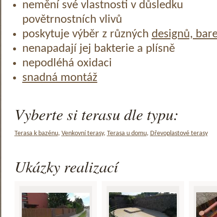
nemění své vlastnosti v důsledku
povětrnostních vlivů
poskytuje výběr z různých
designů, bar
nenapadají jej bakterie a plísně
nepodléhá oxidaci
snadná montáž
Vyberte si terasu dle typu:
Terasa k bazénu
,
Venkovní terasy
,
Terasa u domu
,
Dřevoplastové terasy
Ukázky realizací