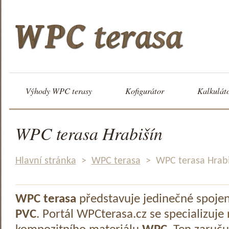
Výhody WPC terasy
Kofigurátor
Kalkulát
WPC terasa Hrabišín
Hlavní stránka
>
WPC terasa
>
WPC terasa Hrabi
WPC terasa
představuje jedinečné spoje
PVC
. Portál WPCterasa.cz se specializuje