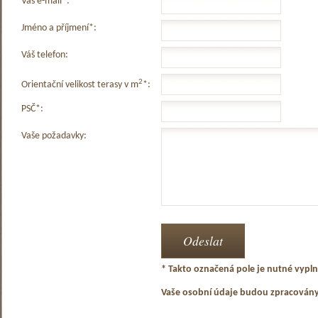
Váš e-mail*:
Jméno a příjmení*:
Váš telefon:
2
Orientační velikost terasy v m
*:
PSČ*:
Vaše požadavky:
* Takto označená pole je nutné vyplni
Vaše osobní údaje budou zpracován