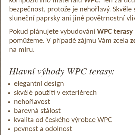
kompozitního materiálu
WPC
. Ten zaruč
bezpečnost, protože je nehořlavý. Skvěle 
sluneční paprsky ani jiné povětrnostní vli
Pokud plánujete vybudování
WPC terasy
pomůžeme. V případě zájmu Vám zcela
z
na míru.
Hlavní výhody WPC terasy:
elegantní design
skvělé použití v exteriérech
nehořlavost
barevná stálost
kvalita od
českého výrobce WPC
pevnost a odolnost