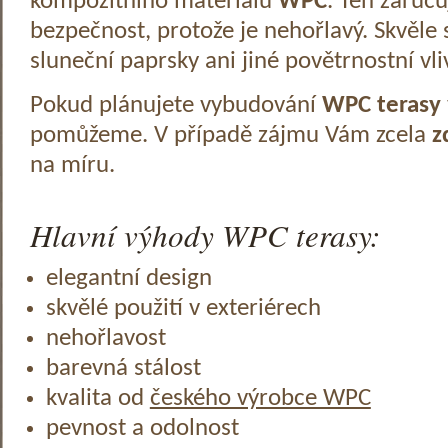
kompozitního materiálu
WPC
. Ten zaruč
bezpečnost, protože je nehořlavý. Skvěle 
sluneční paprsky ani jiné povětrnostní vli
Pokud plánujete vybudování
WPC terasy
pomůžeme. V případě zájmu Vám zcela
z
na míru.
Hlavní výhody WPC terasy:
elegantní design
skvělé použití v exteriérech
nehořlavost
barevná stálost
kvalita od
českého výrobce WPC
pevnost a odolnost