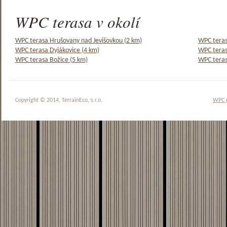
WPC terasa v okolí
WPC terasa Hrušovany nad Jevišovkou (2 km)
WPC teras
WPC terasa Dyjákovice (4 km)
WPC teras
WPC terasa Božice (5 km)
WPC teras
Copyright © 2014, TerrainEco, s.r.o.
WPC 