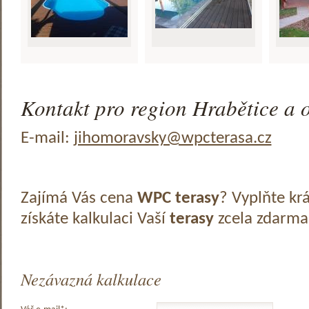
Kontakt pro region Hrabětice a o
E-mail:
jihomoravsky@wpcterasa.cz
Zajímá Vás cena
WPC terasy
? Vyplňte kr
získáte kalkulaci Vaší
terasy
zcela zdarma
Nezávazná kalkulace