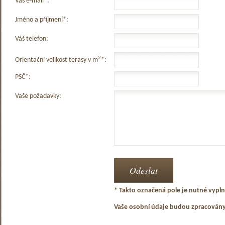
Váš e-mail*:
Jméno a příjmení*:
Váš telefon:
2
Orientační velikost terasy v m
*:
PSČ*:
Vaše požadavky:
* Takto označená pole je nutné vyplni
Vaše osobní údaje budou zpracován