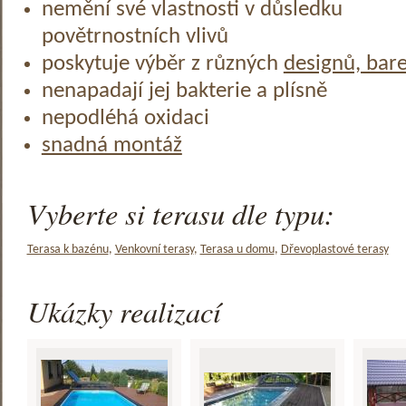
nemění své vlastnosti v důsledku
povětrnostních vlivů
poskytuje výběr z různých
designů, bar
nenapadají jej bakterie a plísně
nepodléhá oxidaci
snadná montáž
Vyberte si terasu dle typu:
Terasa k bazénu
,
Venkovní terasy
,
Terasa u domu
,
Dřevoplastové terasy
Ukázky realizací