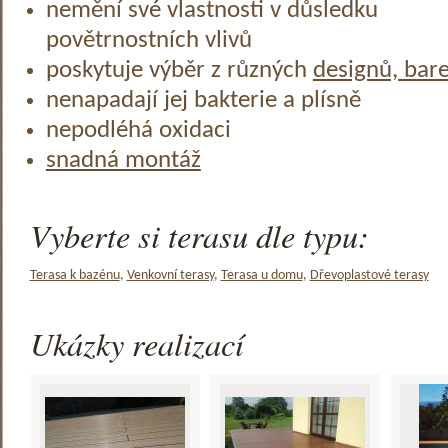
nemění své vlastnosti v důsledku
povětrnostních vlivů
poskytuje výběr z různých
designů, bar
nenapadají jej bakterie a plísně
nepodléhá oxidaci
snadná montáž
Vyberte si terasu dle typu:
Terasa k bazénu
,
Venkovní terasy
,
Terasa u domu
,
Dřevoplastové terasy
Ukázky realizací