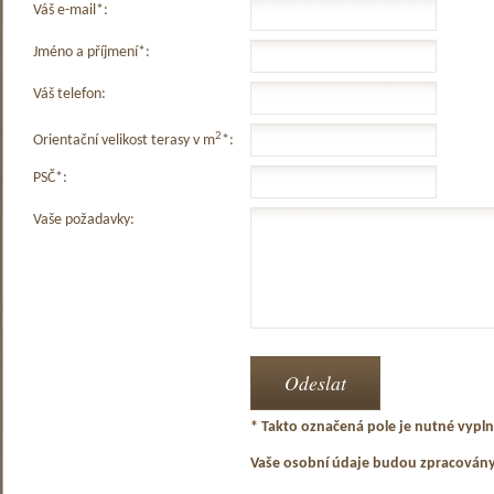
Váš e-mail*:
Jméno a příjmení*:
Váš telefon:
2
Orientační velikost terasy v m
*:
PSČ*:
Vaše požadavky:
* Takto označená pole je nutné vyplni
Vaše osobní údaje budou zpracován