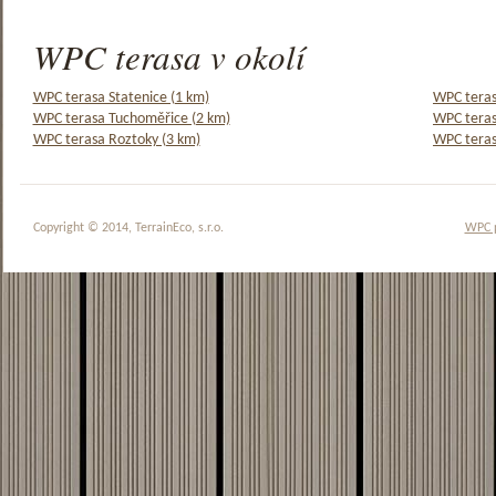
WPC terasa v okolí
WPC terasa Statenice (1 km)
WPC teras
WPC terasa Tuchoměřice (2 km)
WPC teras
WPC terasa Roztoky (3 km)
WPC teras
Copyright © 2014, TerrainEco, s.r.o.
WPC 