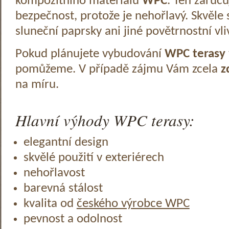
kompozitního materiálu
WPC
. Ten zaruč
bezpečnost, protože je nehořlavý. Skvěle 
sluneční paprsky ani jiné povětrnostní vli
Pokud plánujete vybudování
WPC terasy
pomůžeme. V případě zájmu Vám zcela
z
na míru.
Hlavní výhody WPC terasy:
elegantní design
skvělé použití v exteriérech
nehořlavost
barevná stálost
kvalita od
českého výrobce WPC
pevnost a odolnost