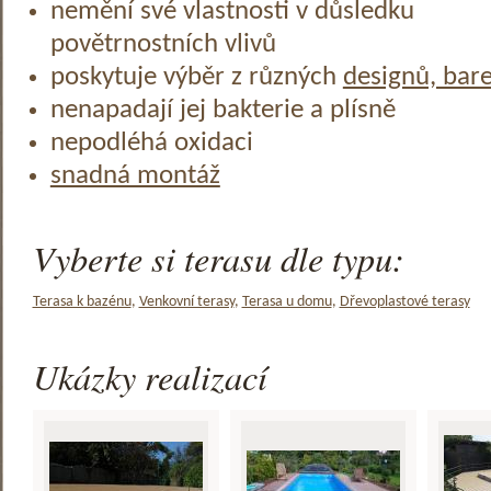
nemění své vlastnosti v důsledku
povětrnostních vlivů
poskytuje výběr z různých
designů, bar
nenapadají jej bakterie a plísně
nepodléhá oxidaci
snadná montáž
Vyberte si terasu dle typu:
Terasa k bazénu
,
Venkovní terasy
,
Terasa u domu
,
Dřevoplastové terasy
Ukázky realizací