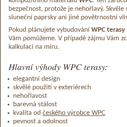
kompozitního materiálu
WPC
. Ten zaruč
bezpečnost, protože je nehořlavý. Skvěle 
sluneční paprsky ani jiné povětrnostní vli
Pokud plánujete vybudování
WPC terasy
Vám pomůžeme. V případě zájmu Vám zc
kalkulaci na míru.
Hlavní výhody WPC terasy:
elegantní design
skvělé použití v exteriérech
nehořlavost
barevná stálost
kvalita od
českého výrobce WPC
pevnost a odolnost