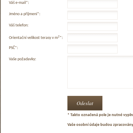
Váš e-mail*:
Jméno a příjmení*:
Váš telefon:
2
Orientační velikost terasy v m
*:
PSČ*:
Vaše požadavky:
* Takto označená pole je nutné vyplni
Vaše osobní údaje budou zpracován