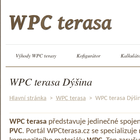
Výhody WPC terasy
Kofigurátor
Kalkulát
WPC terasa Dýšina
Hlavní stránka
>
WPC terasa
>
WPC terasa Dýši
WPC terasa
představuje jedinečné spoje
PVC
. Portál WPCterasa.cz se specializuje