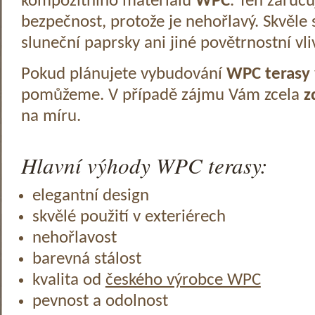
kompozitního materiálu
WPC
. Ten zaruč
bezpečnost, protože je nehořlavý. Skvěle 
sluneční paprsky ani jiné povětrnostní vli
Pokud plánujete vybudování
WPC terasy
pomůžeme. V případě zájmu Vám zcela
z
na míru.
Hlavní výhody WPC terasy:
elegantní design
skvělé použití v exteriérech
nehořlavost
barevná stálost
kvalita od
českého výrobce WPC
pevnost a odolnost