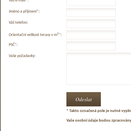
Váš e-mail*:
Jméno a příjmení*:
Váš telefon:
2
Orientační velikost terasy v m
*:
PSČ*:
Vaše požadavky:
* Takto označená pole je nutné vyplni
Vaše osobní údaje budou zpracován