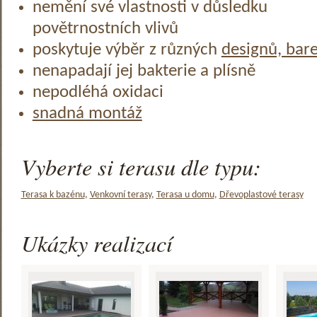
nemění své vlastnosti v důsledku
povětrnostních vlivů
poskytuje výběr z různých
designů, bar
nenapadají jej bakterie a plísně
nepodléhá oxidaci
snadná montáž
Vyberte si terasu dle typu:
Terasa k bazénu
,
Venkovní terasy
,
Terasa u domu
,
Dřevoplastové terasy
Ukázky realizací