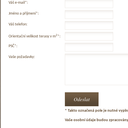
Váš e-mail*:
Jméno a příjmení*:
Váš telefon:
2
Orientační velikost terasy v m
*:
PSČ*:
Vaše požadavky:
* Takto označená pole je nutné vyplni
Vaše osobní údaje budou zpracován