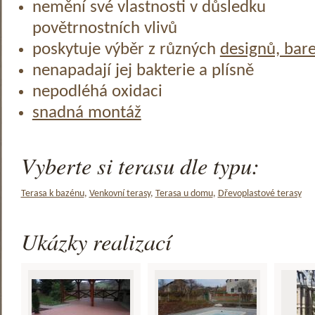
nemění své vlastnosti v důsledku
povětrnostních vlivů
poskytuje výběr z různých
designů, bar
nenapadají jej bakterie a plísně
nepodléhá oxidaci
snadná montáž
Vyberte si terasu dle typu:
Terasa k bazénu
,
Venkovní terasy
,
Terasa u domu
,
Dřevoplastové terasy
Ukázky realizací