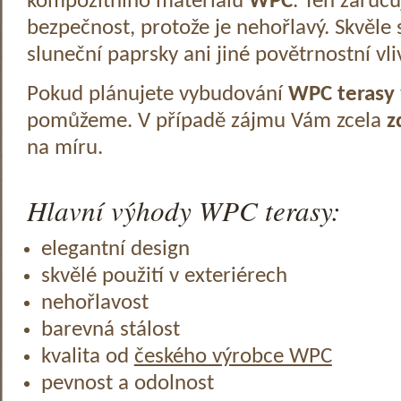
kompozitního materiálu
WPC
. Ten zaruč
bezpečnost, protože je nehořlavý. Skvěle 
sluneční paprsky ani jiné povětrnostní vli
Pokud plánujete vybudování
WPC terasy
pomůžeme. V případě zájmu Vám zcela
z
na míru.
Hlavní výhody WPC terasy:
elegantní design
skvělé použití v exteriérech
nehořlavost
barevná stálost
kvalita od
českého výrobce WPC
pevnost a odolnost