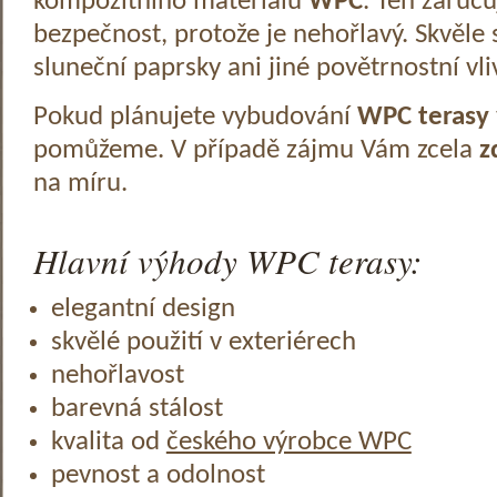
kompozitního materiálu
WPC
. Ten zaruč
bezpečnost, protože je nehořlavý. Skvěle 
sluneční paprsky ani jiné povětrnostní vli
Pokud plánujete vybudování
WPC terasy
pomůžeme. V případě zájmu Vám zcela
z
na míru.
Hlavní výhody WPC terasy:
elegantní design
skvělé použití v exteriérech
nehořlavost
barevná stálost
kvalita od
českého výrobce WPC
pevnost a odolnost