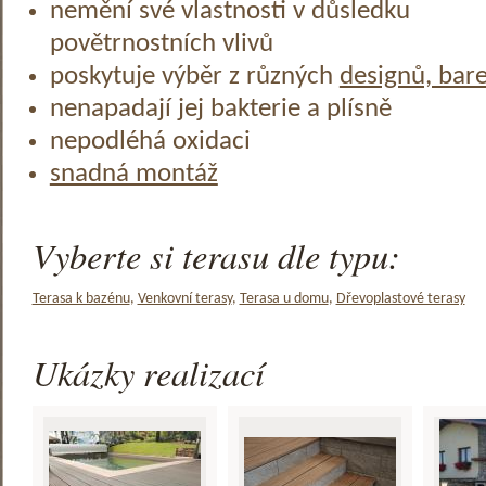
nemění své vlastnosti v důsledku
povětrnostních vlivů
poskytuje výběr z různých
designů, bar
nenapadají jej bakterie a plísně
nepodléhá oxidaci
snadná montáž
Vyberte si terasu dle typu:
Terasa k bazénu
,
Venkovní terasy
,
Terasa u domu
,
Dřevoplastové terasy
Ukázky realizací