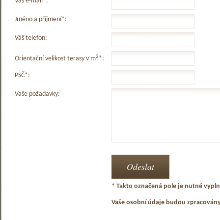
Váš e-mail*:
Jméno a příjmení*:
Váš telefon:
2
Orientační velikost terasy v m
*:
PSČ*:
Vaše požadavky:
* Takto označená pole je nutné vyplni
Vaše osobní údaje budou zpracován