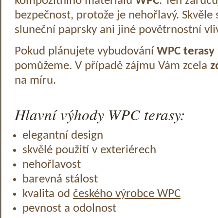
kompozitního materiálu
WPC
. Ten zaruč
bezpečnost, protože je nehořlavý. Skvěle 
sluneční paprsky ani jiné povětrnostní vli
Pokud plánujete vybudování
WPC terasy
pomůžeme. V případě zájmu Vám zcela
z
na míru.
Hlavní výhody WPC terasy:
elegantní design
skvělé použití v exteriérech
nehořlavost
barevná stálost
kvalita od
českého výrobce WPC
pevnost a odolnost