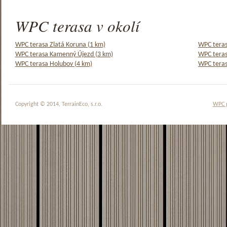
WPC terasa v okolí
WPC terasa Zlatá Koruna (1 km)
WPC teras
WPC terasa Kamenný Újezd (3 km)
WPC teras
WPC terasa Holubov (4 km)
WPC teras
Copyright © 2014, TerrainEco, s.r.o.
WPC 