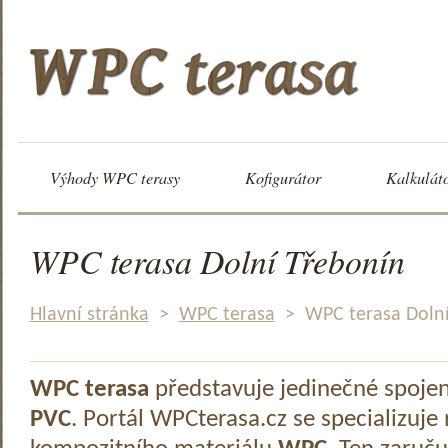
Výhody WPC terasy
Kofigurátor
Kalkulát
WPC terasa Dolní Třebonín
Hlavní stránka
>
WPC terasa
>
WPC terasa Doln
WPC terasa
představuje jedinečné spoje
PVC
. Portál WPCterasa.cz se specializuje