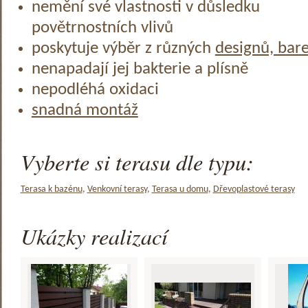
nemění své vlastnosti v důsledku
povětrnostních vlivů
poskytuje výběr z různých
designů, bar
nenapadají jej bakterie a plísně
nepodléhá oxidaci
snadná montáž
Vyberte si terasu dle typu:
Terasa k bazénu
,
Venkovní terasy
,
Terasa u domu
,
Dřevoplastové terasy
Ukázky realizací