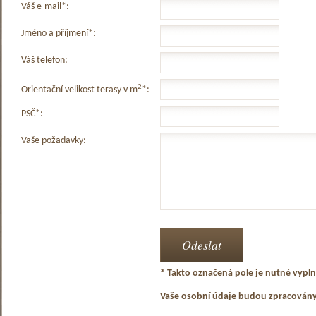
Váš e-mail*:
Jméno a příjmení*:
Váš telefon:
2
Orientační velikost terasy v m
*:
PSČ*:
Vaše požadavky:
* Takto označená pole je nutné vyplni
Vaše osobní údaje budou zpracován