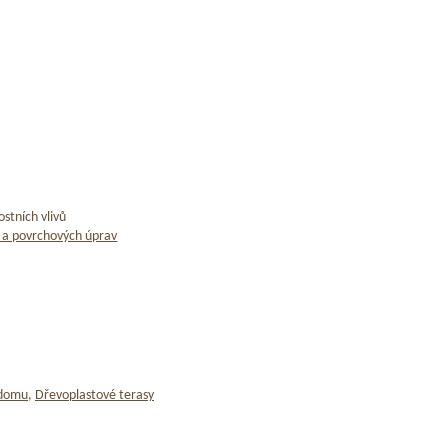
stních vlivů
 a povrchových úprav
 domu
,
Dřevoplastové terasy