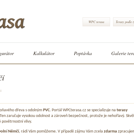
WPC terasa
Terasy podle 
gurátor
Kalkulátor
Poptávka
Galerie ter
čí
čí
 voňavého dřeva s odolným
PVC
. Portál WPCterasa.cz se specializuje na
terasy
 Ten zaručuje vysokou odolnost a zároveň bezpečnost, protože je nehořlavý. Skvě
é povětrnostní vlivy.
olní Němčí
, rádi Vám pomůžeme. V případě zájmu Vám zcela
zdarma
zpracuje