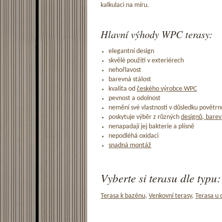
kalkulaci na míru.
Hlavní výhody WPC terasy:
elegantní design
skvělé použití v exteriérech
nehořlavost
barevná stálost
kvalita od
českého výrobce WPC
pevnost a odolnost
nemění své vlastnosti v důsledku povětrno
poskytuje výběr z různých
designů, barev
nenapadají jej bakterie a plísně
nepodléhá oxidaci
snadná montáž
Vyberte si terasu dle typu:
Terasa k bazénu
,
Venkovní terasy
,
Terasa u