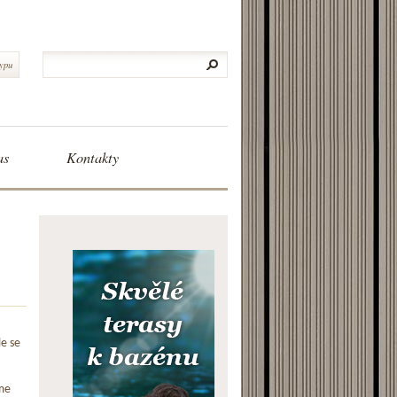
typu
as
Kontakty
le se
me