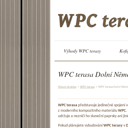
Výhody WPC terasy
Kofi
WPC terasa Dolní Něm
Hlavní stránka
>
WPC terasa
>
WPC terasa Dolní Něm
WPC terasa
představuje jedinečné spojení
z moderního kompozitního materiálu
WPC
.
udržuje a nezničí ho sluneční paprsky ani jin
Pokud plánujete vybudování
WPC terasy
v
D