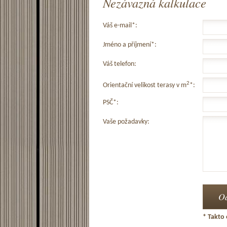
Nezávazná kalkulace
Váš e-mail*:
Jméno a příjmení*:
Váš telefon:
2
Orientační velikost terasy v m
*:
PSČ*:
Vaše požadavky:
* Takto 