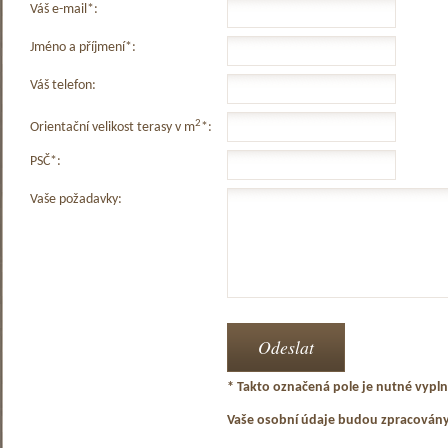
Váš e-mail*:
Jméno a příjmení*:
Váš telefon:
2
Orientační velikost terasy v m
*:
PSČ*:
Vaše požadavky:
* Takto označená pole je nutné vyplni
Vaše osobní údaje budou zpracován