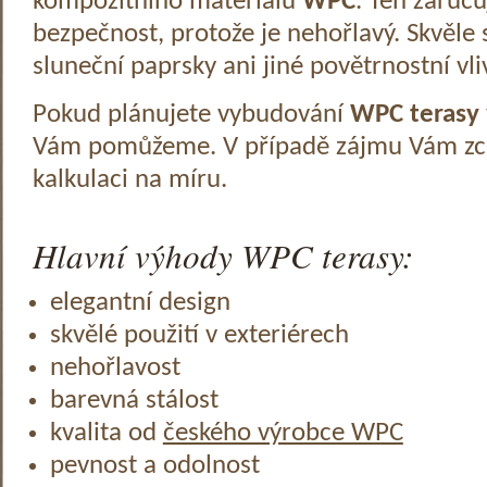
kompozitního materiálu
WPC
. Ten zaruč
bezpečnost, protože je nehořlavý. Skvěle 
sluneční paprsky ani jiné povětrnostní vli
Pokud plánujete vybudování
WPC terasy
Vám pomůžeme. V případě zájmu Vám zc
kalkulaci na míru.
Hlavní výhody WPC terasy:
elegantní design
skvělé použití v exteriérech
nehořlavost
barevná stálost
kvalita od
českého výrobce WPC
pevnost a odolnost