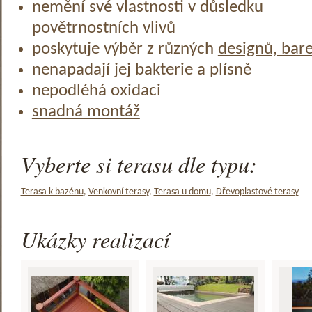
nemění své vlastnosti v důsledku
povětrnostních vlivů
poskytuje výběr z různých
designů, bar
nenapadají jej bakterie a plísně
nepodléhá oxidaci
snadná montáž
Vyberte si terasu dle typu:
Terasa k bazénu
,
Venkovní terasy
,
Terasa u domu
,
Dřevoplastové terasy
Ukázky realizací