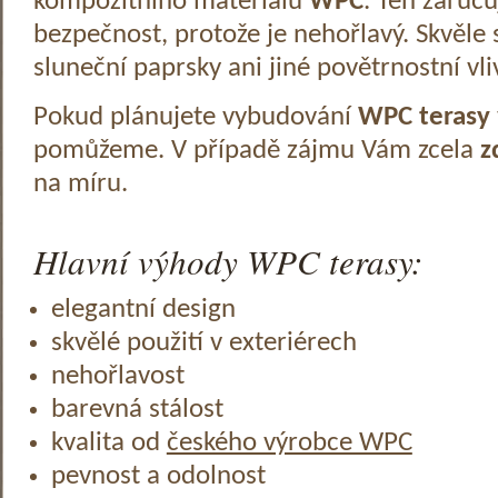
kompozitního materiálu
WPC
. Ten zaruč
bezpečnost, protože je nehořlavý. Skvěle 
sluneční paprsky ani jiné povětrnostní vli
Pokud plánujete vybudování
WPC terasy
pomůžeme. V případě zájmu Vám zcela
z
na míru.
Hlavní výhody WPC terasy:
elegantní design
skvělé použití v exteriérech
nehořlavost
barevná stálost
kvalita od
českého výrobce WPC
pevnost a odolnost