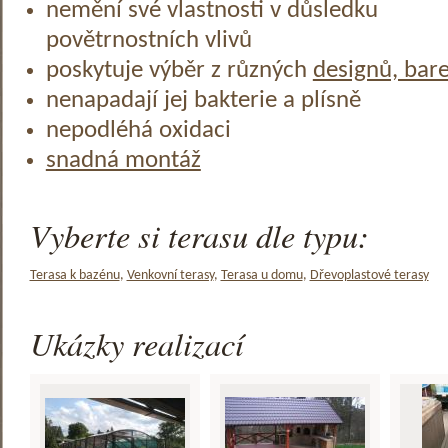
nemění své vlastnosti v důsledku
povětrnostních vlivů
poskytuje výběr z různých
designů, bar
nenapadají jej bakterie a plísně
nepodléhá oxidaci
snadná montáž
Vyberte si terasu dle typu:
Terasa k bazénu
,
Venkovní terasy
,
Terasa u domu
,
Dřevoplastové terasy
Ukázky realizací