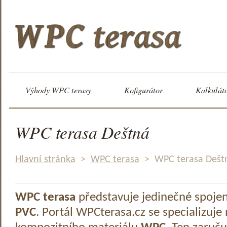
Výhody WPC terasy
Kofigurátor
Kalkulát
WPC terasa Deštná
Hlavní stránka
>
WPC terasa
>
WPC terasa Dešt
WPC terasa
představuje jedinečné spoje
PVC
. Portál WPCterasa.cz se specializuje