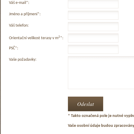
Váš e-mail*:
Jméno a příjmení*:
Váš telefon:
2
Orientační velikost terasy v m
*:
PSČ*:
Vaše požadavky:
* Takto označená pole je nutné vyplni
Vaše osobní údaje budou zpracován