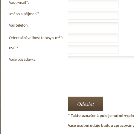
Váš e-mail*:
Jméno a příjmení*:
Váš telefon:
2
Orientační velikost terasy v m
*:
PSČ*:
Vaše požadavky:
* Takto označená pole je nutné vyplni
Vaše osobní údaje budou zpracován