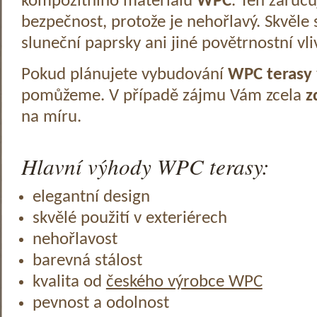
kompozitního materiálu
WPC
. Ten zaruč
bezpečnost, protože je nehořlavý. Skvěle 
sluneční paprsky ani jiné povětrnostní vli
Pokud plánujete vybudování
WPC terasy
pomůžeme. V případě zájmu Vám zcela
z
na míru.
Hlavní výhody WPC terasy:
elegantní design
skvělé použití v exteriérech
nehořlavost
barevná stálost
kvalita od
českého výrobce WPC
pevnost a odolnost