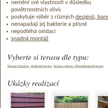
nemění své vlastnosti v důsledku
povětrnostních vlivů
poskytuje výběr z různých
designů, bar
nenapadají jej bakterie a plísně
nepodléhá oxidaci
snadná montáž
Vyberte si terasu dle typu:
Terasa k bazénu
,
Venkovní terasy
,
Terasa u domu
,
Dřevoplastové terasy
Ukázky realizací