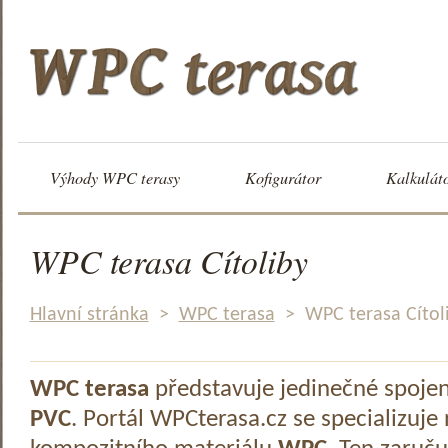
Výhody WPC terasy
Kofigurátor
Kalkulát
WPC terasa Cítoliby
Hlavní stránka
>
WPC terasa
>
WPC terasa Cítol
WPC terasa
představuje jedinečné spoje
PVC
. Portál WPCterasa.cz se specializuje