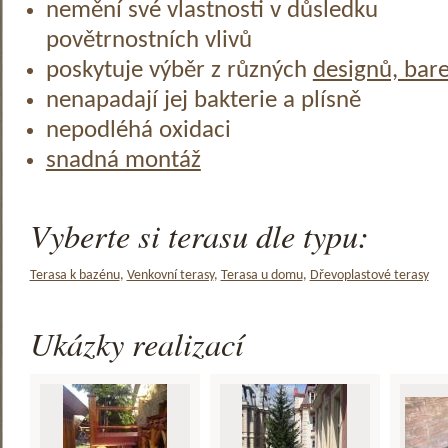
nemění své vlastnosti v důsledku
povětrnostních vlivů
poskytuje výběr z různých
designů, bar
nenapadají jej bakterie a plísně
nepodléhá oxidaci
snadná montáž
Vyberte si terasu dle typu:
Terasa k bazénu
,
Venkovní terasy
,
Terasa u domu
,
Dřevoplastové terasy
Ukázky realizací