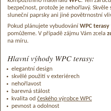
kompozitního materiálu
WPC
. Ten zaruč
bezpečnost, protože je nehořlavý. Skvěle 
sluneční paprsky ani jiné povětrnostní vli
Pokud plánujete vybudování
WPC terasy
pomůžeme. V případě zájmu Vám zcela
z
na míru.
Hlavní výhody WPC terasy:
elegantní design
skvělé použití v exteriérech
nehořlavost
barevná stálost
kvalita od
českého výrobce WPC
pevnost a odolnost