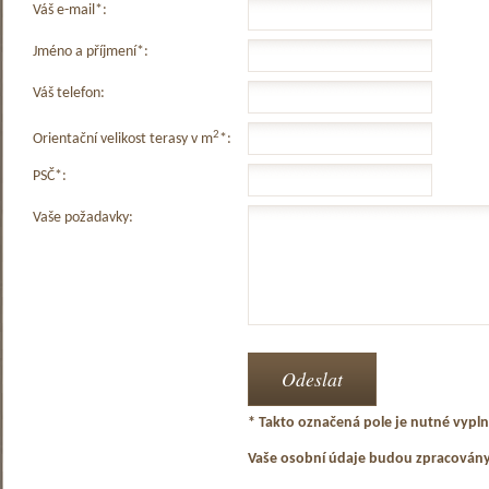
Váš e-mail*:
Jméno a příjmení*:
Váš telefon:
2
Orientační velikost terasy v m
*:
PSČ*:
Vaše požadavky:
* Takto označená pole je nutné vyplni
Vaše osobní údaje budou zpracován