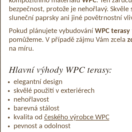
kompozitního materiálu
WPC
. Ten zaruč
bezpečnost, protože je nehořlavý. Skvěle 
sluneční paprsky ani jiné povětrnostní vli
Pokud plánujete vybudování
WPC terasy
pomůžeme. V případě zájmu Vám zcela
z
na míru.
Hlavní výhody WPC terasy:
elegantní design
skvělé použití v exteriérech
nehořlavost
barevná stálost
kvalita od
českého výrobce WPC
pevnost a odolnost