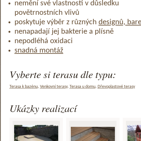
nemění své vlastnosti v důsledku
povětrnostních vlivů
poskytuje výběr z různých
designů, bar
nenapadají jej bakterie a plísně
nepodléhá oxidaci
snadná montáž
Vyberte si terasu dle typu:
Terasa k bazénu
,
Venkovní terasy
,
Terasa u domu
,
Dřevoplastové terasy
Ukázky realizací