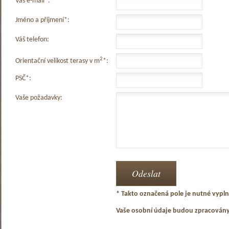
Váš e-mail*:
Jméno a příjmení*:
Váš telefon:
2
Orientační velikost terasy v m
*:
PSČ*:
Vaše požadavky:
* Takto označená pole je nutné vyplni
Vaše osobní údaje budou zpracován