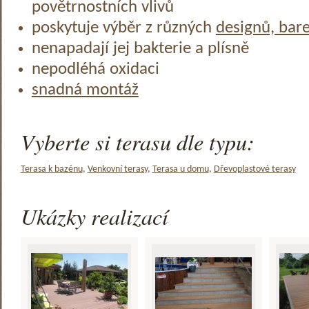
povětrnostních vlivů
poskytuje výběr z různých
designů, bar
nenapadají jej bakterie a plísně
nepodléhá oxidaci
snadná montáž
Vyberte si terasu dle typu:
Terasa k bazénu
,
Venkovní terasy
,
Terasa u domu
,
Dřevoplastové terasy
Ukázky realizací