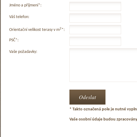
Jméno a příjmení*:
Váš telefon:
2
Orientační velikost terasy v m
*:
PSČ*:
Vaše požadavky:
* Takto označená pole je nutné vyplni
Vaše osobní údaje budou zpracován