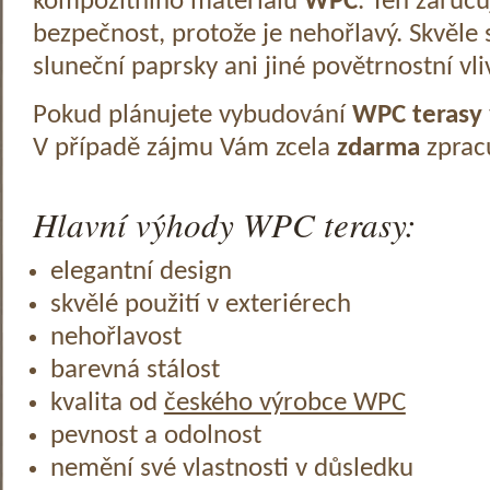
kompozitního materiálu
WPC
. Ten zaruč
bezpečnost, protože je nehořlavý. Skvěle 
sluneční paprsky ani jiné povětrnostní vli
Pokud plánujete vybudování
WPC terasy
V případě zájmu Vám zcela
zdarma
zprac
Hlavní výhody WPC terasy:
elegantní design
skvělé použití v exteriérech
nehořlavost
barevná stálost
kvalita od
českého výrobce WPC
pevnost a odolnost
nemění své vlastnosti v důsledku