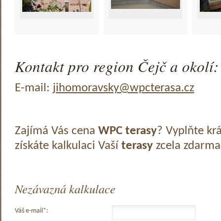
Kontakt pro region Čejč a okolí:
E-mail:
jihomoravsky@wpcterasa.cz
Zajímá Vás cena
WPC terasy
? Vyplňte kr
získáte kalkulaci Vaší
terasy
zcela zdarma
Nezávazná kalkulace
Váš e-mail*: