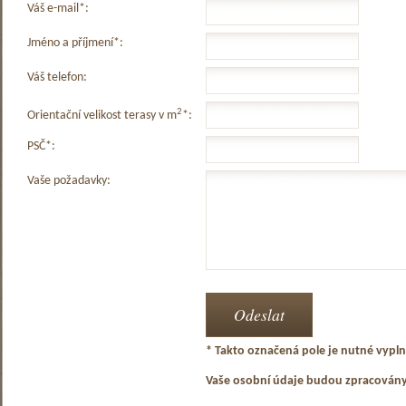
Váš e-mail*:
Jméno a příjmení*:
Váš telefon:
2
Orientační velikost terasy v m
*:
PSČ*:
Vaše požadavky:
* Takto označená pole je nutné vyplni
Vaše osobní údaje budou zpracován