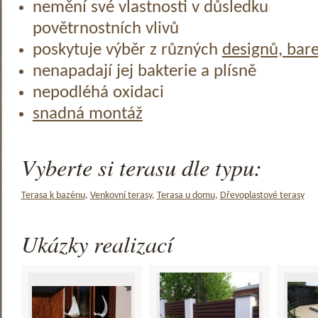
nemění své vlastnosti v důsledku
povětrnostních vlivů
poskytuje výběr z různých
designů, bar
nenapadají jej bakterie a plísně
nepodléhá oxidaci
snadná montáž
Vyberte si terasu dle typu:
Terasa k bazénu
,
Venkovní terasy
,
Terasa u domu
,
Dřevoplastové terasy
Ukázky realizací