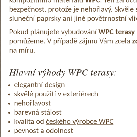
kompozitního materiálu
WPC
. Ten zaruč
bezpečnost, protože je nehořlavý. Skvěle 
sluneční paprsky ani jiné povětrnostní vli
Pokud plánujete vybudování
WPC terasy
pomůžeme. V případě zájmu Vám zcela
z
na míru.
Hlavní výhody WPC terasy:
elegantní design
skvělé použití v exteriérech
nehořlavost
barevná stálost
kvalita od
českého výrobce WPC
pevnost a odolnost