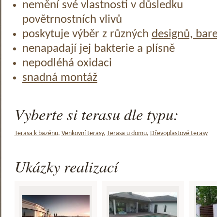
nemění své vlastnosti v důsledku
povětrnostních vlivů
poskytuje výběr z různých
designů, bar
nenapadají jej bakterie a plísně
nepodléhá oxidaci
snadná montáž
Vyberte si terasu dle typu:
Terasa k bazénu
,
Venkovní terasy
,
Terasa u domu
,
Dřevoplastové terasy
Ukázky realizací