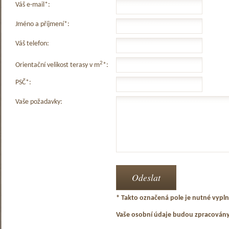
Váš e-mail*:
Jméno a příjmení*:
Váš telefon:
2
Orientační velikost terasy v m
*:
PSČ*:
Vaše požadavky:
* Takto označená pole je nutné vyplni
Vaše osobní údaje budou zpracován