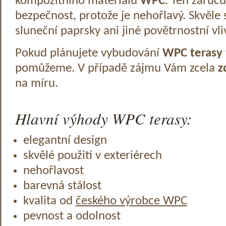
kompozitního materiálu
WPC
. Ten zaruč
bezpečnost, protože je nehořlavý. Skvěle 
sluneční paprsky ani jiné povětrnostní vli
Pokud plánujete vybudování
WPC terasy
pomůžeme. V případě zájmu Vám zcela
z
na míru.
Hlavní výhody WPC terasy:
elegantní design
skvělé použití v exteriérech
nehořlavost
barevná stálost
kvalita od
českého výrobce WPC
pevnost a odolnost