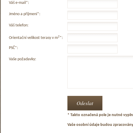
Váš e-mail*:
Jméno a příjmení*:
Váš telefon:
2
Orientační velikost terasy v m
*:
PSČ*:
Vaše požadavky:
* Takto označená pole je nutné vyplni
Vaše osobní údaje budou zpracován