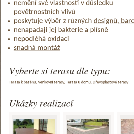
nemění své vlastnosti v důsledku
povětrnostních vlivů
poskytuje výběr z různých
designů, bar
nenapadají jej bakterie a plísně
nepodléhá oxidaci
snadná montáž
Vyberte si terasu dle typu:
Terasa k bazénu
,
Venkovní terasy
,
Terasa u domu
,
Dřevoplastové terasy
Ukázky realizací