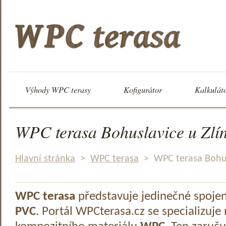
Výhody WPC terasy
Kofigurátor
Kalkulát
WPC terasa Bohuslavice u Zlí
Hlavní stránka
>
WPC terasa
>
WPC terasa Bohus
WPC terasa
představuje jedinečné spoje
PVC
. Portál WPCterasa.cz se specializuje