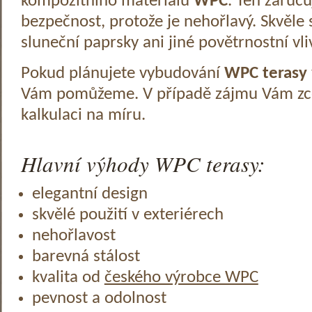
kompozitního materiálu
WPC
. Ten zaruč
bezpečnost, protože je nehořlavý. Skvěle 
sluneční paprsky ani jiné povětrnostní vli
Pokud plánujete vybudování
WPC terasy
Vám pomůžeme. V případě zájmu Vám zc
kalkulaci na míru.
Hlavní výhody WPC terasy:
elegantní design
skvělé použití v exteriérech
nehořlavost
barevná stálost
kvalita od
českého výrobce WPC
pevnost a odolnost