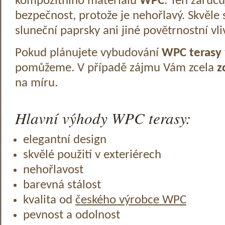
kompozitního materiálu
WPC
. Ten zaruč
bezpečnost, protože je nehořlavý. Skvěle 
sluneční paprsky ani jiné povětrnostní vli
Pokud plánujete vybudování
WPC terasy
pomůžeme. V případě zájmu Vám zcela
z
na míru.
Hlavní výhody WPC terasy:
elegantní design
skvělé použití v exteriérech
nehořlavost
barevná stálost
kvalita od
českého výrobce WPC
pevnost a odolnost