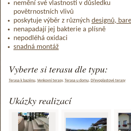
nemění své vlastnosti v důsledku
povětrnostních vlivů
poskytuje výběr z různých
designů, bar
nenapadají jej bakterie a plísně
nepodléhá oxidaci
snadná montáž
Vyberte si terasu dle typu:
Terasa k bazénu
,
Venkovní terasy
,
Terasa u domu
,
Dřevoplastové terasy
Ukázky realizací