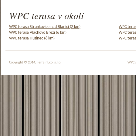
WPC terasa v okolí
WPC terasa Strunkovice nad Blanicí (2 km)
WPC teras
WPC terasa Vlachovo Březí (6 km)
WPC teras
WPC terasa Husinec (6 km)
WPC teras
Copyright © 2014, TerrainEco, s.r.o.
WPC 