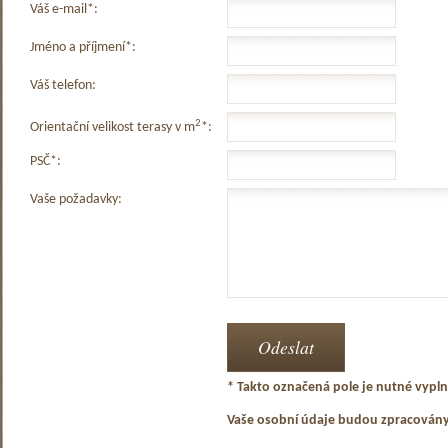
Váš e-mail*:
Jméno a příjmení*:
Váš telefon:
2
Orientační velikost terasy v m
*:
PSČ*:
Vaše požadavky:
* Takto označená pole je nutné vyplni
Vaše osobní údaje budou zpracován